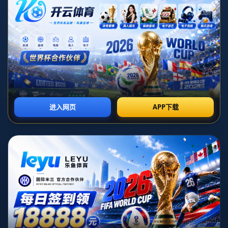
**豪斯回忆2008年半决赛G7：詹姆斯与皮尔斯的巅峰对决**
在NBA历史中，有许多场经典对战令球迷难以忘怀。而2008
年东部决赛的第七场无疑是其中之一。这场比赛中，勒布朗·
詹姆斯和保罗·皮尔斯的出色表现成就了一场**史诗级对决
**，而*豪斯*的回忆更是将这场比赛的辉煌再次点燃。本文将
深入解析这场**惊心动魄**的赛事，带您重温这些进攻巨星的
对轰场面。
**战前压力与期待**