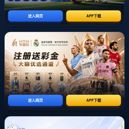
当波士顿凯尔特人和克里夫兰骑士在2008年的半决赛中对决
时，篮球世界的目光都被吸引到这一场关键的第七场比赛
上。凯尔特人的领袖保罗·皮尔斯与骑士的核心勒布朗·詹姆
斯，分别代表了东部两支顶尖球队的希望。他们的表现不仅
关乎各自球队的命运，更是对许多年轻球员的灵感来源。
**詹姆斯与皮尔斯的疯狂对攻**
比赛开始，双方就展现出了极高的竞技状态，比分始终紧咬
不放。**詹姆斯**以他一贯的侵略性快速突破防线，**一夫当
关，万夫莫开**，每次得分都仿佛为骑士注入新的生命力。而
在另一边，**皮尔斯则稳如磐石**，他的精准投篮和机智的球
场意识让凯尔特人多次化险为夷。
在比赛中期，这场得分大战达到高潮。詹姆斯几次无法阻挡