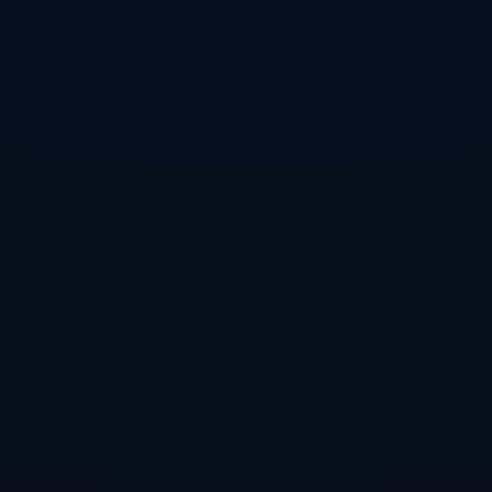
雷霆的戰術訓練不僅僅聚焦於體能或基本技術，更多是注重
全局觀和細節處理能力。在訓練中，球隊經常利用視頻回放
技術，指導沃特斯如在快攻、防守佈局等方面進行優化。**從
中受益的沃特斯進一步突顯了雷霆作為培養新星搖籃的重要
作用。**
### 雷霆與沃特斯的共贏未來