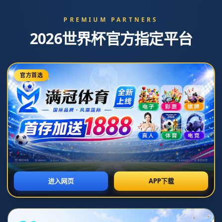
你当前位置：
首页
>
新闻中心
追夢：沃特斯的籃球智慧和自信
源於雷霆培養.
发布时间：2026-07-05T09:33:39+08:00 阅读量：
**追夢：沃特斯的籃球智慧和自信源於雷霆培養**