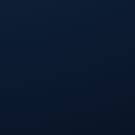
度獎項，用以嘉獎全球范圍內最令人驚嘆及獨特的進球。
而為人津津樂道。