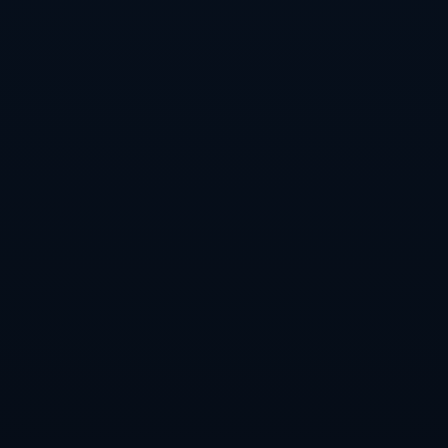
球毫無懸念地名列其中。和他共同角逐該年度獎項的還包括蘇超球
僅以其非凡的創意性脫穎而出，也被廣泛認為是技術難度最高的*
前哥倫比亞門神伊基塔曾使用這一技術解圍），但將如此高難度
如願以償地獲得了普斯卡什獎，贏得了無數球迷與評論員的喝彩。