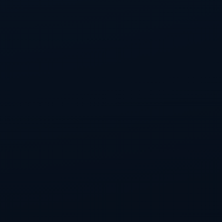
，阿森納進行反擊，亞歷克西斯·桑切斯在左路送出一記
迷也在想：這一球恐怕無法處理了吧？
的死角。足球碰到橫梁後彈入網窩，門將亨尼西來不及
交媒體與球迷圈中津津樂道的熱點。