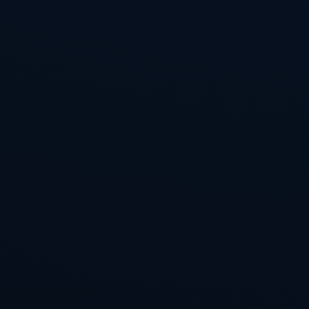
時間追溯至2017年1月1日，阿森納和水晶宮的英
精準的半高球傳中。然而，這次傳球略微過高，落點
然而，吉魯做出了令人拍案叫絕的動作。他在高速運
反應。這記**諸多外媒稱為「蠍子擺尾」（Scorpio
---