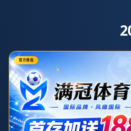
网站首页
关