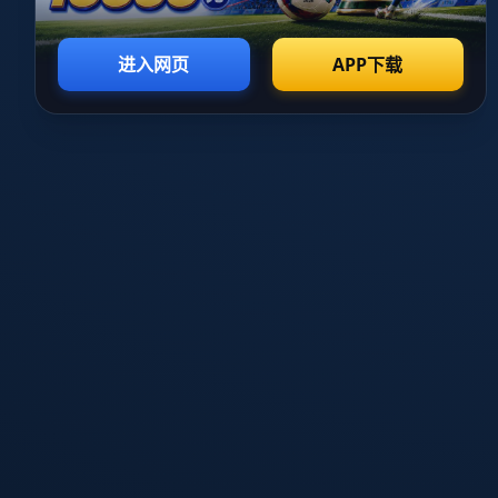
不得不提到他在2017年榮膺的FIFA普斯卡什獎
榮譽背後的故事，帶您回首那記經典進球的震撼瞬間