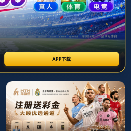
吉魯獲普斯卡什獎的來歷.
发布时间：2026-07-05T09:33:39+08:00 阅读量：
*，一位名字一提起便讓人想起力量與優雅并存的法國足球運動員，在足球