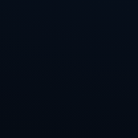
**精彩比賽案例分析**
就以魔術隊近期的一場經典比賽為例，面對強敵，他們
對決。整個比賽過程中，防守端的壓制和進攻端的效
**不可錯過的球員表現**
在魔術隊的陣容中，不乏一些值得關注的明星球員。年輕
的節奏，讓對手摸不著頭腦。這樣的球員組合，無疑
**總結**
面對賈馬尔·莫斯利與他的魔術隊，再次崛起的強硬
速進步的隊伍是一件激動人心的事情。如果你還在尋
上一篇：瑞士國家隊主帥雅金確認國米門將索默下一場歐預賽
下一篇：2023女足世界杯小組賽美國3-0越南 史密斯首秀雙響