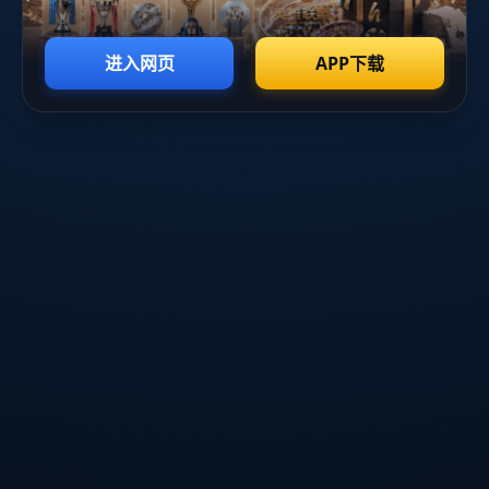
，這支隊伍正在悄然成為聯盟中一股不可忽視的**鐵軍力量**。如果
一直在不斷探索和挖掘自身的潛力。在莫斯利的指導下，魔術隊以
充滿戰術對抗的智慧，令球迷們熱血沸騰。
色。他強調**團隊協作**，並注重每位球員的全方位成長，無
是逆轉戰局的秘密武器。這樣的執教理念，使得魔術隊的每一場