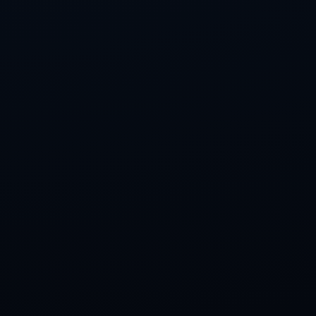
24小时服务热线
0411-9812675
微信公众号