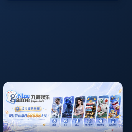
卡庫連場破門.
成为比赛的焦点人物，他们的精彩表现为球队的胜利来下了