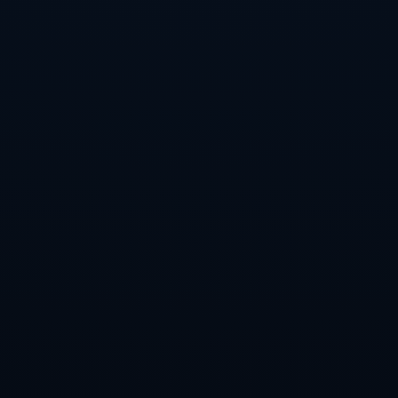
他的进球为球队的胜利奠定了基础。这也让人们更加期待他在接下
起到了作用。对利兹联而言，切尔西的中场调动让他们在比赛中
这场3-0的大胜不仅仅靠球员的个人表现，更是**切尔西团队
足。尽管球队在比赛中竭力抵抗，但仍无法突破切尔西的防线。
利并不能完全抹杀他们的潜力。未来的比赛中，利兹联需要加强
切尔西来说，更是团队凝聚力与战术执行力的体现。芒特与卢卡