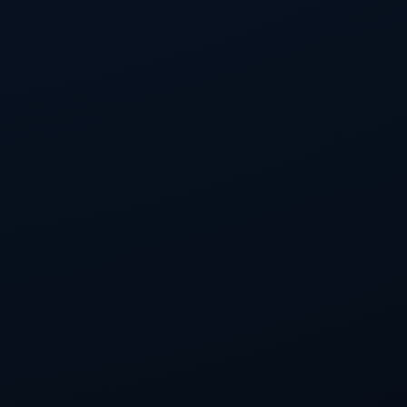
得了进球，是切尔西进攻线上的重要角色。**卢卡库