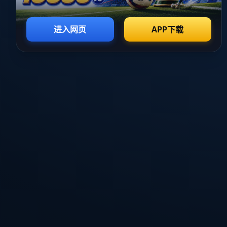
定论。本文将深入探讨这场比赛的核心，分析切尔西
**芒特领衔进攻，全场最佳非他莫属**
这场比赛中，梅森·芒特展现出了他卓越的组织才能
擎。他的传球、跑动和视野，都在这场比赛中得到了淋