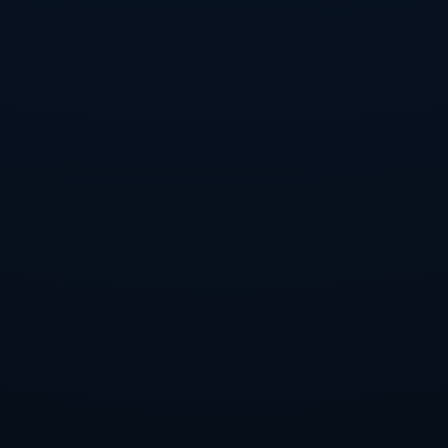
利时前锋在本场比赛中再次证明了他的价值。他连续两场比赛都取