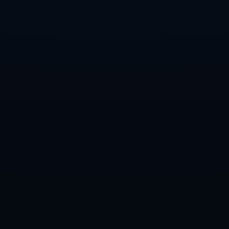
新闻中心
联系我们