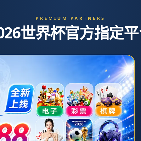
于我们
产品服务
新闻资讯
联系我们
新闻中心
以专业服务与客户满意度的最高境界为目标而不懈努力