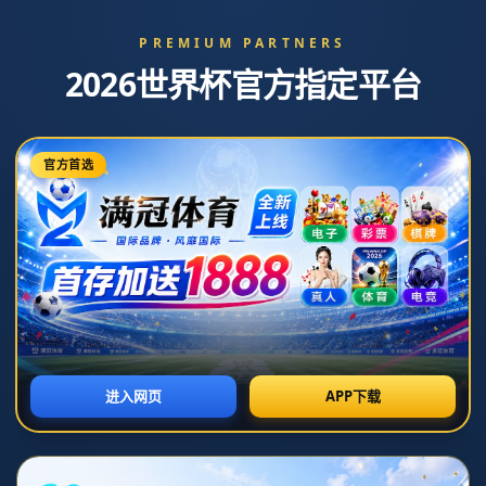
你当前位置：
首页
>
新闻中心
2024歐預賽第2輪哈薩克斯坦3-
2丹麥 最後時刻三球完成驚天逆
轉！今日份"童話"屬於哈薩克斯
坦！.
发布时间：2026-07-05T09:33:39+08:00 阅读量：