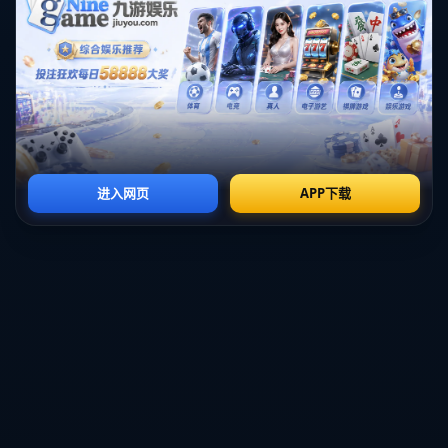
了关键机会。主教练的排兵布阵、球员们的相互配合，每一
个细节都在比赛中得到了完美展现。
这种**战略**调整对于任何球队都是至关重要的，在球场上，
每一次策略的改变都有可能影响最终的结果。哈萨克斯坦在
赛程中的**灵活应变**，让他们在关键时刻找到了突破口，而
这种胆识和智慧是值得许多球队学习的。
**运动精神的体现**: 这场比赛不仅是技战术的较量，更展现
了哈萨克斯坦球员**不屈不挠的精神**。在落后的情况下，他
们没有被对手的强大气场压垮，而是通过不断的拼搏和积极
的应对，让比赛结果发生了极大逆转。对手的实力固然强
大，但哈萨克斯坦用实际行动证明，足球场上没有什么是不
可能的。
**案例分析**: 这场比赛中，哈萨克斯坦几位关键球员的出色