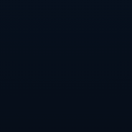
庫普梅納斯，無論是在亞特蘭大還是荷蘭國家隊，都已經展
現出了這方面的能力。他在場上擁有**極強的洞察力和出色的
傳球能力**，能夠快速找到進攻縫隙並創造機會。此外，他的
遠射得分能力也是尤文圖斯當前陣容中迫切需要的利器。尤
其是在面對需要破密集防守的比賽中，他的多樣進攻技術將
成為尤文的一大優勢。
### **類似案例：布雷默成功轉會的啟示**
回顧過往，可以發現尤文圖斯與亞特蘭大在轉會市場中並非
第一次交手。例如，布雷默轉會時，尤文雖然在財務條件上
承受壓力，但仍通過靈活的支付方式與搭配條件成功完成交
易。因此，庫普梅納斯案例中，雖然亞特蘭大索價頗高，但
尤文也很可能以更具靈活性的付款方式來協調雙方立場。