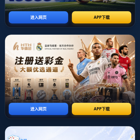
賽季在意甲和歐戰中的表現有所起伏，庫普梅納斯也開始尋
求突破。他**希望參與更高水平的比賽**，並對在更大俱樂部
證明自己充滿期待。
尤文圖斯的大門對於庫普梅納斯而言無疑是一個極具吸引力
的選擇。作為意甲歷史上最成功的俱樂部之一，尤文圖斯一
直被認為是球員提升自身價值和加入歐洲精英球隊的跳板。
此外，由於尤文中場存在的結構性問題，球隊迫切需要像庫
普梅納斯這樣一位集控球、組織和拋射能力於一身的全能型
球員來提升競爭力。
### **尤文圖斯的策略：5000萬歐元能否打動亞特蘭大？**