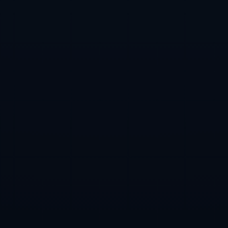
以上三次误判并非孤立事件，而是引发了裁判体系的集体反
思。不可否认，裁判的工作压力极大，场上只有几秒钟的时
间做出判罚。然而，随着VAR技术的普及，不少球迷也对“误
判”现象的存在提出疑问：**当技术与裁判判断背道而驰时，
裁判是否应更加依赖专业辅助工具？**
以迪亚斯好球被吹越位为例，这是一次完全可以通过VAR修
正的判罚，但裁判执意坚持原判，让球迷和媒体倍感愤怒。
现代足球讲求公平与公正，裁判失误一再发生，暴露了技术
使用上的盲点。