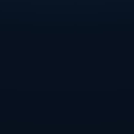
位，还拥有清晰的有效进攻空间**。
这次误判不仅伤害了进攻方的努力，还引发了对裁判专业性
的质疑。VAR设立的本意是减少误判，但在这一案例中，技
术背后的决策显然出了大问题。赛后，球迷戏称：“胡珀的判
罚像是在看另一场比赛。”
---
### **案例三：“格10单刀犯规”的迷惑吹罚**
格10（布鲁诺·费尔南德斯）在比赛中有一次充满争议的单刀
被判犯规，这次判罚堪称近年来最令人匪夷所思的瞬间。布
鲁诺在一次快攻机会中摆脱后卫的防守，但在禁区内即将起
脚时，对方后卫身体侧撞明显，而胡珀却吹了布鲁诺侵人犯
规，直接终止了这次绝佳进攻机会。