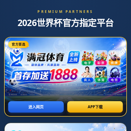
你当前位置：
首页
>
新闻中心
胡珀哪次誤判最假：奧納納撞人
沒違規 迪亞斯好球越位 格10單
刀犯規.
发布时间：2026-07-05T09:33:39+08:00 阅读量：