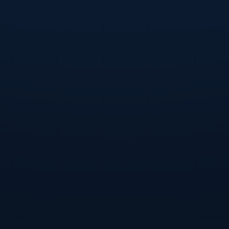
事实上，门将享有一定范围的保护无可厚非，但在这种明显
侵犯对方身体权利的情形下，胡珀的判罚无疑令人费解。**这
次“撞人无事”最终致使比赛胜负天平倾斜**，也让球迷一片哗
然。
---
### **案例二：迪亚斯好球被吹越位的荒诞剧情**
接下来看胡珀最广为人知的一次失误：迪亚斯的进球越位风
波。这场比赛原本是一场实力相当的较量，本可以呈现激烈
的竞技画面。不幸的是，迪亚斯精准跑位后的破门却被胡珀
判定为越位，而后**VAR的画面显示，迪亚斯不仅没有越