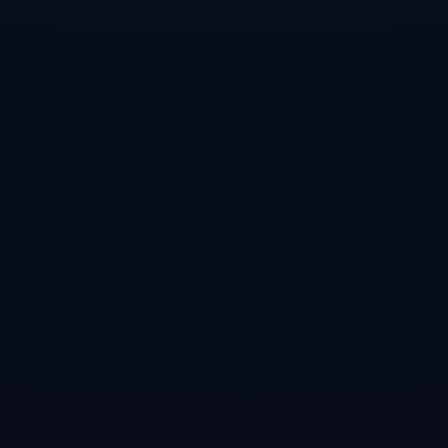
慢动作清楚地显示，布鲁诺的身体动作完全在合法范围内，
并且没有主动身体接触。从实战解读角度来说，这种判罚不
仅让比赛双方陷入混乱，也让球迷怀疑裁判的公正性。有人
直言：这次判罚堪称“足球史上最具喜剧性的一幕”。
---
### **胡珀误判现象的深度探讨：偶然失误还是系统性问题？
**