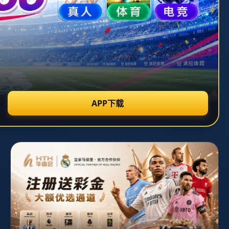
年巴西国家队世界杯阵型及明星球员
发布时间：2026-07-05T09:33:39+08:00 阅读量：
上，再次向世界展现了其无与伦比的足球魅力和技术水平。以其经典
奖杯。本文将从巴西国家队的阵型分析、明星球员、战术执行与
方面的剖析，读者将能够更全面地理解这一辉煌时刻在足球历史