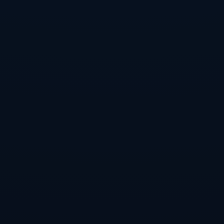
爱，显示了足球作为全球第一运动的影响力。其不仅促进了国际
得2002年巴西国家队成为足球历史上的一个里程碑。
明星球员创造了令人艳羡的足坛传奇，还通过战术的灵活运用和