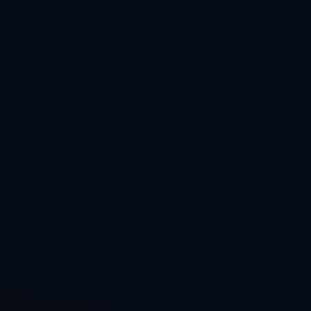
最终，2002年世界杯的成功，不仅让巴西国家队再
成为无数年轻球员心中的偶像，激励着一代又一代人