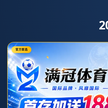
网站首页
关