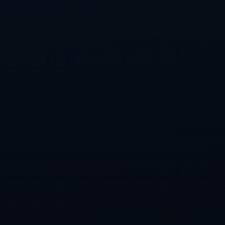
日，罗纳尔多、小罗与这支球队仍然常常被球迷追忆，