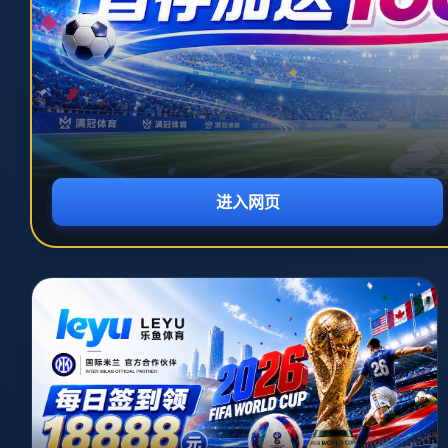
你当前位置：
首页
>
新闻中心
回顾2002
2002年，巴西国家队在韩国和日本联合举办的世界杯
具观赏性的进攻风格，最终夺得了他们第五座世界冠军
巴西队的辉煌岁月进行深入回顾与探讨。通过对这些