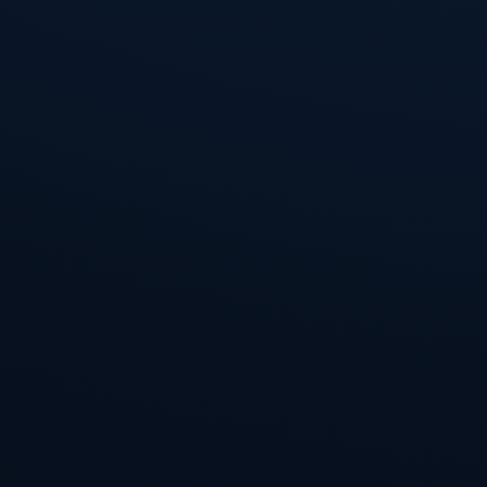
更为重要的是，巴西队在此次世界杯中所展现出来的
许多球队开始模仿并学习巴西队的踢球风格。