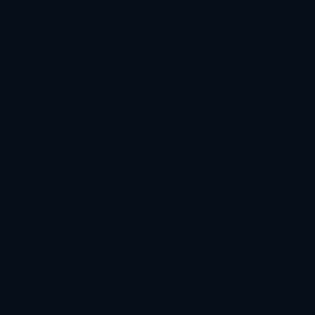
### 对非洲足球未来的深远意义
摩洛哥此次的表现不仅仅是属于他们一国的胜利，事实上，
它为**非洲足球**描绘出了更加广阔的前景。在国际大赛舞台
上，非洲球队往往因缺乏稳定性和经验而稍显力不从心。然
而，这场6-0的大胜无疑为非洲足球的崛起注入了新的信心和
动力。