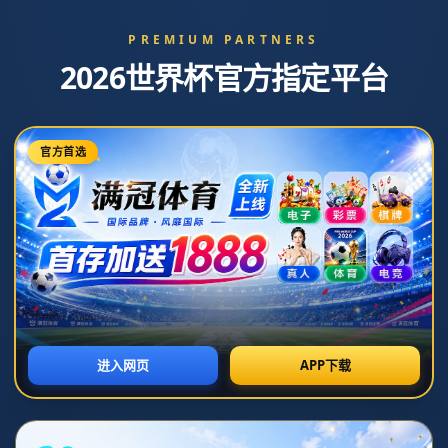
你当前位置：
首页
>
新闻中心
摩洛哥在奧運會中以6-0大勝埃
及奪得銅牌 阿布德兩傳一射 阿
什拉夫進世界波.
发布时间：2026-07-05T09:33:39+08:00 阅读量：