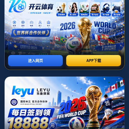
**摩洛哥在奥运会中展现奇迹：6-0大胜埃及,阿布德两传一射,
阿什拉夫进世界波**