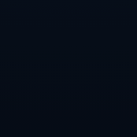
通过阿布德和阿什拉夫等球员的出色发挥可以看出，非洲足
球不乏高水平运动员，他们拥有与欧洲、南美球星比肩的实
力和潜力。如果非洲各国能够进一步改善足球基础设施、培
养青训体系，相信未来还会看到更多类似摩洛哥的高光时
刻。
### 一个经典案例背后的启示
本场比赛也为其他球队提供了**宝贵的经验借鉴**。摩洛哥队
的成功并非一蹴而就，而是源于多年的积淀与策略优化。在
面对埃及这样防守重心较强的球队时，他们完美诠释了何为**
快节奏攻防转换和抓住机会的能力**。
对于像埃及这样的球队来说，“6-0”的比分是一个需要认真反
思的问题。在比赛中，埃及未能展现出他们一贯的韧性和控
制力，更多时候显得被动。比赛结果提醒了其他球队：战术
灵活性和临场调整能力在现代足球中尤为重要。