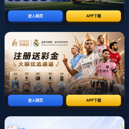
### 蒙特拉的教練生涯與成功軌跡
作為一名**前義大利名將**，蒙特拉的球員時代以他的卓越進
球能力而聞名，其"飛翔的蒙特拉"綽號更是耳熟能詳。然而，
與其球員時期相比，蒙特拉的教練生涯同樣備受矚目。自從
擔任教練以來，他曾執教過包括羅馬、佛羅倫薩、AC米蘭在
內的多支歐洲知名球隊，並積累了豐富的執教經驗。
其中，蒙特拉最令人印象深刻的時期是他在佛羅倫薩的執教
生涯。在2012年至2015年間，他率領佛羅倫薩三度進入意甲
聯賽前四，並於2014年帶隊殺入歐羅巴聯賽半決賽。這一系
列成就證明了他的**戰術能力與管理風格**，並為其贏得了足
球界的高度評價。
### 土耳其國家隊的現狀與挑戰
**土耳其國家隊**一直以其狂熱的足球文化和充滿激情的比賽