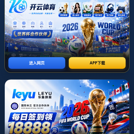
在國際足球界，不斷變化的主帥席位就像一場充滿未知的冒
險。而近期的**焦點新聞**無疑是義大利足球教練**維琴佐·蒙
特拉（Vincenzo Montella）**接手土耳其國家隊，正式成為
這支歐亞大陸交匯之國的總教練。這一消息不僅在足球圈內
引起轟動，也讓人們期待他如何帶領土耳其隊迎接未來的挑
戰。