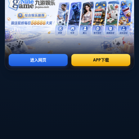
風格著稱。然而，近年來，這支隊伍的表現卻不甚理想，尤
其是在2022年世界杯歐洲區預選賽中無法晉級，使得土耳其
足球急需一個新的領導者來重振旗鼓。
此次選擇蒙特拉作為主教練，不僅看中了他在歐洲各大聯賽
的執教經驗，更重要的是他善於激發年輕球員潛力的能力。
事實上，土耳其國家隊中有許多極具潛力的年輕球員，例如
巴薩克俄塞希爾的奇拉尔德·索亞恩居（Caglar Soyuncu）和
羅馬的詹基茲·昂代爾（Cengiz Under）。蒙特拉的到來，或
許正是這些新星需要的**催化劑**，以促進球隊的整體進步。
### 蒙特拉的執教風格：土耳其隊的契機
蒙特拉的戰術風格一向以**注重進攻和平衡**為核心。他通常
喜愛採用4-3-3或3-5-2的陣型，強調邊路進攻的同時保持中場
的穩固。這一風格與土耳其隊現有的技術特點或許有著高度
匹配之處，因為該隊歷史上就以快速的邊路突破和前場壓迫