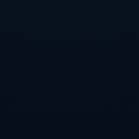
有象徵意義的案例為我們提供了啟示：曾經效力於羅馬的“狼
王”托蒂，因對俱樂部的熱愛而拒絕了其他豪門倍增的報價，
成為了羅馬永恆的傳奇。與其相似，姆巴佩的情況或許有跡
可循。作為一名成長於巴黎的球星，他對家鄉的牽掛和對球
迷的責任感無疑是影響決策的重要因素。
當然，姆巴佩在多次採訪中也重申了他對自己目標的渴望，
那就是在歐冠賽場上為大巴黎帶來一個屬於他們的冠軍。這
種飢渴正進一步強化他與俱樂部的聯繫，並讓留隊成為可
能。