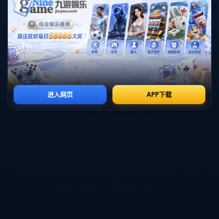
姆巴佩之所以受到廣泛爭奪，離不開他的驚人數據和場上表
現。根據近三個賽季的統計，他的進球數和助攻數均為球隊
最高，占總比分的比重超過30%。這意味著姆巴佩對大巴黎
的貢獻不僅僅是一個重要的前鋒，他甚至能左右比賽的節奏
和進程。大巴黎主席的“樂觀”態度無疑基於這些數據的支撐，
這顯示了姆巴佩的重要性無法被忽視。
**近期的冠軍聯賽表現再次印證了姆巴佩對球隊的重要性**。
無論是他在禁區內的致命速度，還是關鍵時刻的冷靜處理，
都讓人折服。對於納塞爾來說，續約姆巴佩，不僅是一個運
營決策，也是吸引更多球迷和贊助商的金鑰匙。
### **心理觸點：愛情比金錢更重要？**
除了金錢，信任和情感或許才是姆巴佩留守的關鍵。一個具