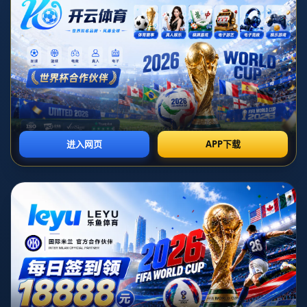
每當轉會市場熱度上升時，關於世界足壇明星球員基利安·姆
巴佩（Kylian Mbappé）去留的議題，總能吸引無數關注的目
光。作為巴黎聖日耳曼（PSG，通常被稱為“大巴黎”）的靈魂
之一，這位法國天才的未來舉棋不定。然而，根據最新發表
的聲明，大巴黎主席納塞爾·阿爾赫萊菲（Nasser Al-
Khelaifi）對姆巴佩的續約談判充滿信心，並且明確表示：“**
他熱愛俱樂部**”。這一立場無疑為球迷們送上了一劑強力的
定心丸，也為球隊未來的發展注入了更多可能性。
### 姆巴佩對“大巴黎”的忠誠：現實還是公關手段？
姆巴佩留守巴黎聖日耳曼的話題，從未停止佔據熱搜榜首。
隨著傳聞中的多家歐洲豪門，包括皇家馬德里、英超頂級球
隊和沙特聯賽的高薪誘惑不斷出現，關於姆巴佩是否會離開
大巴黎始終撲朔迷離。然而，納塞爾在近期接受媒體訪問時
所表態，著實值得關注。他強調：“姆巴佩不僅是一位**頂尖