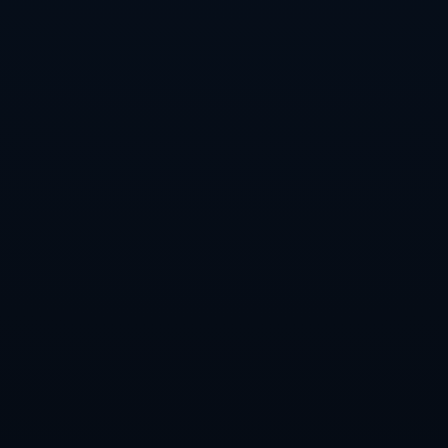
### **結語：未來的答案仍待揭曉**
雖然轉會市場永遠變幻莫測，但“大巴黎主席對姆巴佩留隊持
樂觀態度”這一表態不僅透露出俱樂部內部的信心，也向外界
作出了清晰的市場信號。納塞爾的話或許預示著雙方足以找
到一條雙贏的合作途徑，而姆巴佩的忠誠和熱愛或將成為段
故事的主旋律。
**（備註：本文章所有觀點基於公開媒體資料，未進行任何官
方信息內部核對。）**