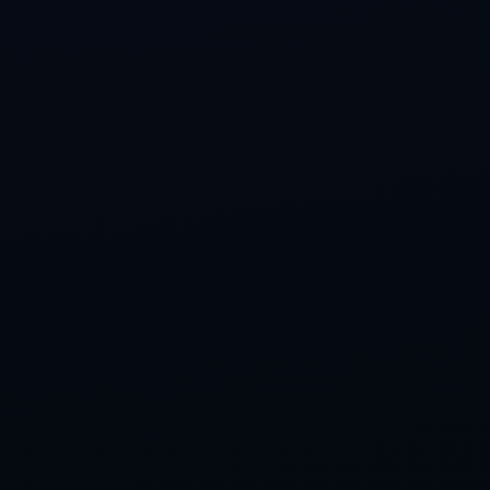
*，法國國家隊無疑是歐洲杯歷史上一支極具影響力的球
值得全球球迷的期待和關注。
24小时服务热线