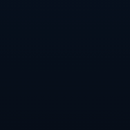
2016年的歐洲杯**被認為是法國隊重新崛起的一個關鍵節點。
。儘管一路高歌猛進，但最終在決賽中不敵葡萄牙，遺憾屈居亞軍