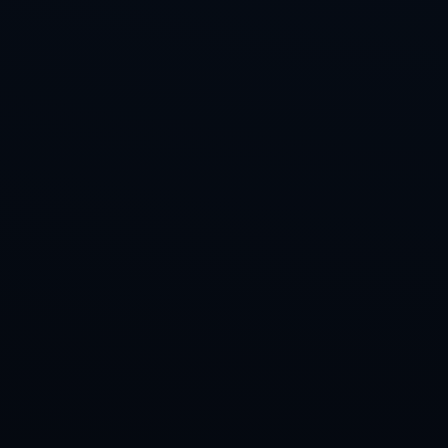
從**普拉蒂尼時代的輝煌**，到後來的**特雷澤蓋
隊。他們的成績不僅記載了勝利和失敗，更反映了時
上一篇：世界杯小組賽德國1-2日本 好一個精彩比賽！武士
下一篇：奧哈拉：穆德裏克的價值只有7英鎊，以前你去斯坦
关于我们
产品服务