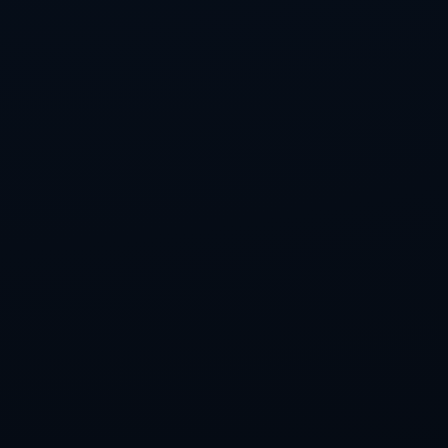
奪冠熱門。然而，他們在16強賽中被瑞士隊在點球大戰