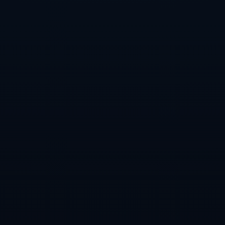
舉行）對法國隊而言卻是一場災難。作為當屆世界杯冠軍，法國被視作
問題，也引發了外界對主教練排兵布陣的熱議。