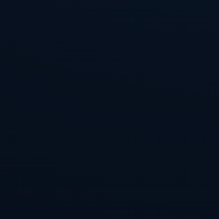
**1984年歐洲杯**對於法國足球來說，是一個書
的絕對主導，他在整個賽事中打進**9粒進球**，
不僅樹立了法國隊在歐洲足壇中的地位，也奠定了他
---
### **低谷與重建：1992年至2004年的波動期**
法國隊在**1992年的歐洲杯**中陷入低谷，未能走
入四強，但最終點球大戰不敵捷克，無緣決賽。
**2000年歐洲杯**無疑是法國隊的另一次高光時
的黃金進球**擊敗了義大利，繼1984年後再度奪冠
然而，隨後的比賽並不如想象中樂觀。**2004年歐
---
### **過去十年的新挑戰與機遇**