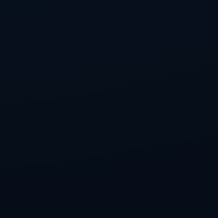
那一年，法國是比賽的東道主，擁有年輕而充滿活力的陣
。這次比賽，格列茲曼以6粒進球奪得金靴，成為全場