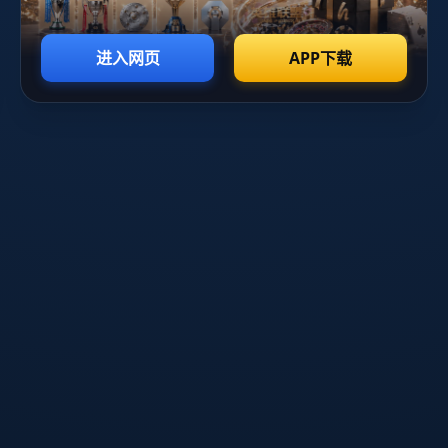
尊重。在歐洲杯的歷史長河中，法國隊有諸多光輝戰績，也曾經