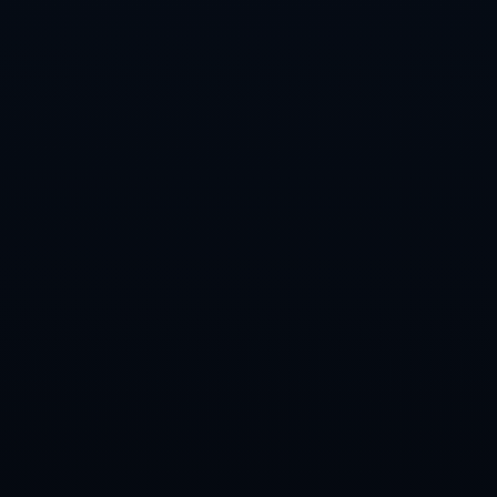
黃金進球**，再到最近的**格列茲曼、新星姆巴佩的挑戰與機遇*
代背景下歐洲足球的發展方向。這支充滿豪門血統的球隊，依然
藍逆轉勝歷史性首次擊敗德國.
福橋都別指望有機會射門.
新闻中心
联系我们