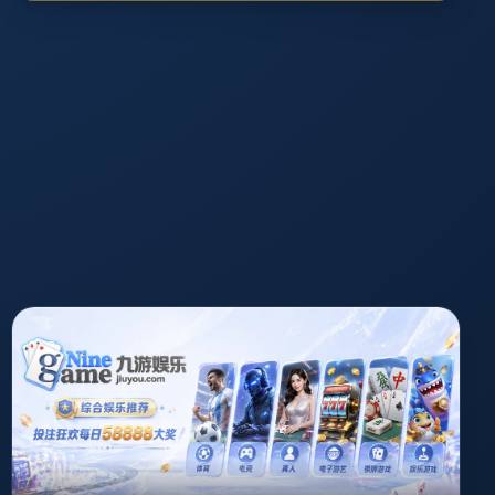
。而**法國國家足球隊**作為世界足壇的傳奇勁旅之一，無論