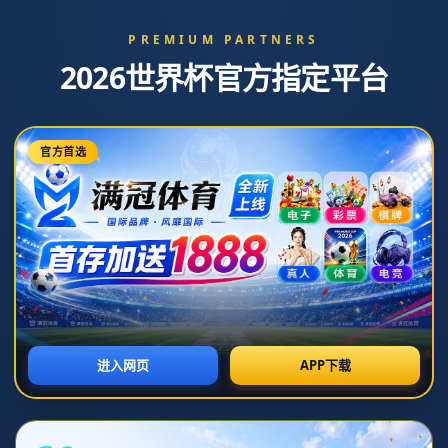
你当前位置：
首页
>
新闻中心
追夢：軟弱的詹金斯讓紮克-埃
迪受困 恩比德將挑戰埃迪的耐
力.
发布时间：2026-07-05T09:33:39+08:00 阅读量：