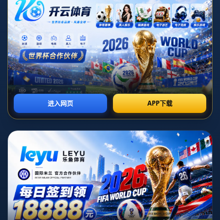
**追夢：軟弱的詹金斯讓紮克-埃迪受困，恩比德將挑戰埃迪
的耐力**
籃球場上充滿了對抗、挑戰和英雄式的成長故事，也因此吸
引了無數熱愛比賽的球迷和觀眾。最近的籃壇熱點聚焦在紮
克-埃迪（Zach Edey）這位**新晉內線巨星**身上，他的表現
既讓人驚嘆，也暗藏隱患。而另一位備受關注的球員恩比德
（Joel Embiid）似乎對紮克-埃迪拋出了挑戰——他們的對決
可能不僅僅是場上的對抗，更是一場耐力與心理承壓能力的
較量。
### 紮克-埃迪：冉冉升起的新星遇到問題
身高7尺4寸的紮克-埃迪在球場上有著無可撼動的身體優勢，
可謂天賦異稟。然而，他最近的比賽多次被質疑是否能夠真
正成為球隊的關鍵人物。僅僅憑藉體型與力量固然出色，但
**技術上的不足** 和 **心理上的壓力** 開始暴露。尤其是在一