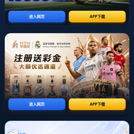
次與對手詹金斯（Jenkins）的對抗中，由於詹金斯在防守端
過於軟弱，導致埃迪缺乏進一步測試自己的機會，反而**格外
依賴球隊的支援來掩蓋局限性**。
當多數球隊將防守對策集中於消耗他的耐力與疲憊時，埃迪
顯示出了一些困窘。他的體能看似優秀，但在高壓比賽中是
否能扛過恩比德這樣的全面型對手，成為目前的核心問題。