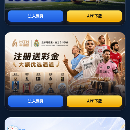
比爾曾在多次賽後採訪中提到，奧科吉**「永不知疲倦，始終
充滿激情」**。比爾甚至直接稱他為球隊的**“情感引擎”**，
因為奧科吉不僅通過防守侵略性提高了比賽緊張程度，還能
通過他無處不在的能量感染隊友——無論是比賽陷入低潮還
是緊張時刻，他往往是第一個站出來提振士氣的人。
### **防守：超越個人的影響力**
儘管奧科吉的單場數據可能並不亮眼，例如得分較低或助攻
數一般，但他在防守端的貢獻卻不可低估。奧科吉的**快速移
動**和**強硬對抗**，讓他成為防守端的“難纏對手”。無論是
對付對方的巨星得分手，還是在底角封堵關鍵三分球，他總
是拼盡全力，甚至不惜身體碰撞。
比爾在描述奧科吉時說：“他的防守努力好像提醒了每個人，
這是一場團體運動，我們需要為彼此而戰。”這正是奧科吉的