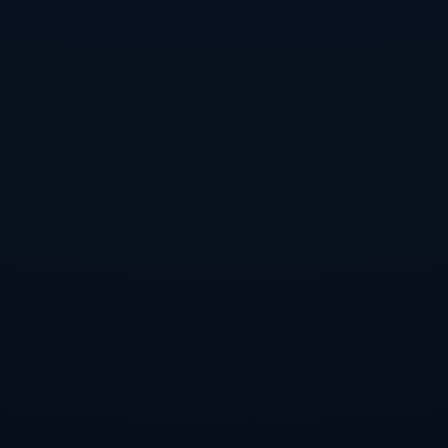
### **案例分析：數據背後的價值**
有趣的是，奧科吉的數據並不完全能說明他對球隊的貢獻。
他的**防守效率值**是聯盟的佼佼者，但更有價值的是與他同
時在場的隊友表現往往會有所提升。根據數據統計，在奧科
吉的防守覆蓋範圍內，對手的得分命中率下降了約5%，顯示
他的作用遠不局限於自己的位置，而是對整體防守結構有極
大促進。