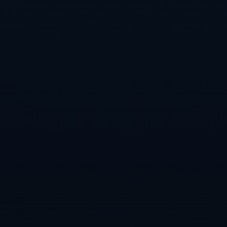
比爾在這方面也曾坦言：“有他在場上，我們不僅是4打一，
而是真正的5人團隊戰。”奧科吉的全場奔跑、他的能量輸出
彷彿成了整支球隊壓力的緩衝器，使得無論是明星球員還是
替補隊友，都能在關鍵時刻獲得片刻的喘息。
### **比爾與奧科吉的互補效應**
比爾作為進攻核心，以穩定的得分能力馳名於聯盟。而奧科
吉則以防守立足，兩人在場上的對比恰恰是最佳的例子。他
們並非風格相近的球員，但正因如此，他們在球場上形成了
不可替代的化學反應。比爾曾提到：“奧科吉在防守端讓我減
輕壓力，這讓我能在進攻端展現更多的威脅。”這種互補效應
不僅幫助球隊形成攻守兼備的戰術體系，也在心理上形成了
一種默契。