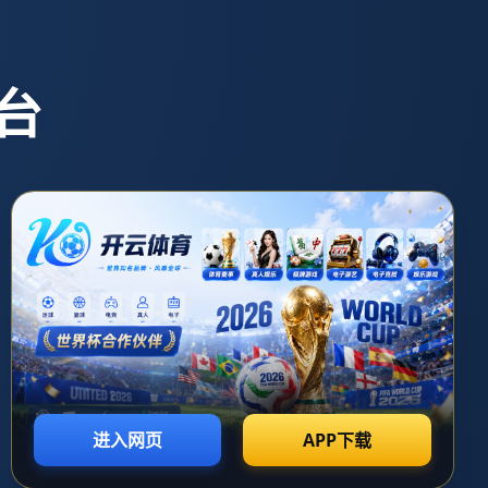
0411-9812675