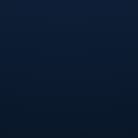
员萨内再次成为媒体关注的焦点。根据德国媒体的报道，拜仁慕
的粉丝，也引发了足球界的热议。
后的表现不如预期而受到批评。但最近几周，他在赛场上的表现
下，萨内能够调整状态， **表现出色**，体现了他强大的心