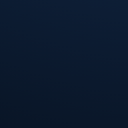
在最近的一场比赛中，德甲豪门拜仁慕尼黑的明星球
并明确表示将一直支持他。这一消息不仅振奋了萨内
**大器晚成还是潜力无限**
萨内，这位德国国家队的重要成员，曾因转会到拜仁
员的表现总是受到显微镜般的关注。在这样巨大的压力
奋斗的最大认可。