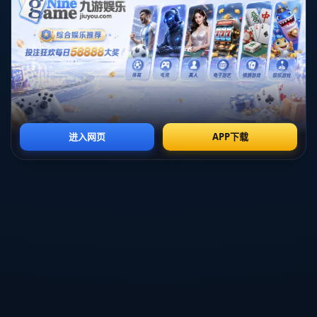
河南队利用一次高效的反击机会破门，而泰山的高压逼抢在
丢球后显得疲软无力，缺乏反弹的血性。这些问题，都似乎
在传递出崔康熙不在场所导致的战术断层。
### **直面挑战：主场迎战海港**
如果说上一轮输给河南可以归因于种种客观因素，那么本周
末与上海海港的较量将是真正的试金石。作为中超联赛的强
队之一，海港队在攻防两端展现出了极强的竞争力。本赛季
拥有奥斯卡、武磊等明星球员的海港队，不仅在整体能力上
占优，更在士气上形成了碾压之势。
但泰山队并非全无机会。回顾双方的历史交锋，泰山队在主
场经常展现出强势的表现。尤其是在崔康熙的战术体系下，*
泰山非常擅长利用主场优势，通过快速反击和定位球寻找破
门契机*。本轮比赛将是泰山**证明自身抗压能力**的重要一
战，同时也是崔康熙团队能力的一次集中考验。