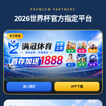
你当前位置：
首页
>
新闻中心
崔康熙缺陣兩場，泰山客場0-1
負於河南，本周末主場迎戰海港.
发布时间：2026-07-05T09:33:39+08:00 阅读量：
**崔康熙缺阵两场，泰山客场0-1负于河南，本周末主场迎战
海港：危机还是转机？**