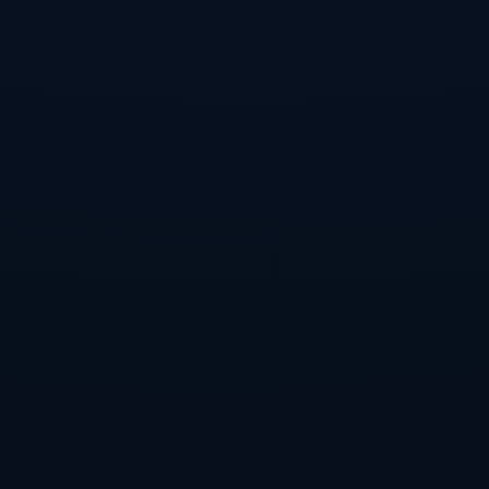
### **外援与本土核心，谁能站出来？**
在当前的形势下，泰山队不仅需要依靠主帅的战术能力，更
需要球员们在场上主动突破瓶颈。从主力层面来看，外援费
莱尼是泰山队的中场支柱，他的高点争抢将是对抗海港防线
的关键。而像莫伊塞斯这样的进攻型中场，也需要扛起球队
在前场组织的重任。此外，**本土球员如吴兴涵、孙准浩**等
人，需要在关键时刻展现自己的价值，弥补球队当前的不
足。
上轮比赛中，费莱尼的状态一度受限，这是对手成功布防的
结果。但本轮对阵海港的比赛中，他的发挥将至关重要。如
果泰山能够通过有效的中场策应和边路突破，将球高效输送
给费莱尼，那么他们依旧有望撕破对手的防线。
### **案例分析：同样的困境，不同的结局**