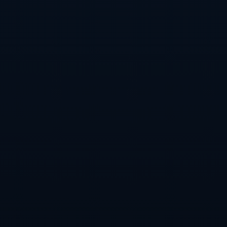
类似的局面在本赛季的其他队伍中也有所体现。例如，广州
队曾经历过主帅停赛的情况，但他们通过球员自发的**战术调
整和队长的主动沟通**，在短期内稳住了战绩，这为泰山提供
了借鉴的意义。在本周末与海港的比赛中，泰山球员需要更
好地彼此配合，像广州队那样临时调整战术节奏。
与此同时，球队高层也需冷静分析当前局面，或许借助临时
的外援策划、深化内部诉求来缓解短板。
---
对于泰山而言，本场比赛或许不仅关系到当前的积分排名，
也直接体现整个团队的抗压能力。无论是崔康熙的“暂别”，还
是面对海港的巨大压力，这都是一场决定性的战斗。在这场
挑战中，责任和压力将更均匀地分配到每一位球员肩上。而
如今，泰山能否拔开乌云见天日，还要看他们在主场能否交
出令人满意的答案。