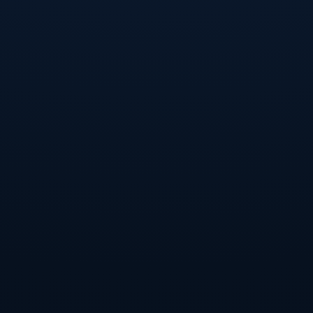
的传统认知。从字母哥的职业生涯来看，他的成功背后离不开那些
仅以是否获胜来评价事业或人生。
哥不谋而合。他曾在执教过程中，遭遇过重大的比赛失利，但依
标准。”** 安帅指出，正是那些“失败”的瞬间推动了球员和团队
度让品牌巨舰皇家马德里蒙受“失败”压力。但他与球队一起总结