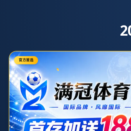
网站首页
关