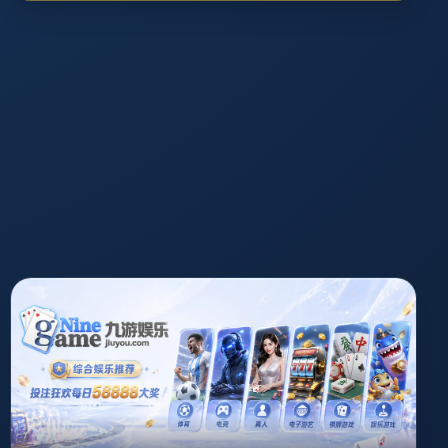
失敗論"演說！.
特托昆博（字母哥）在公开场合分享了关于“失败”的感