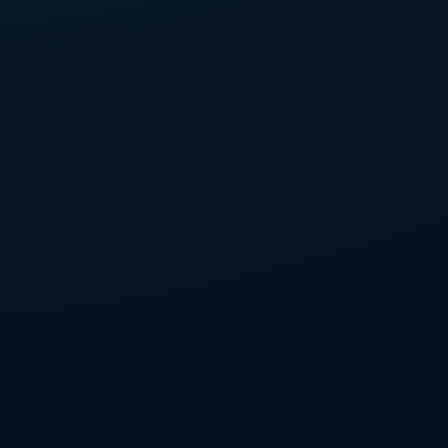
无数次失败教会他的宝贵经验。因此，他的“失败论”
然保持了积极心态和理性解读。他直言，运动员和教练
的成长，也造就了未来的成功。
问题，最终实现了后来五年四夺欧冠的辉煌战绩。在安帅