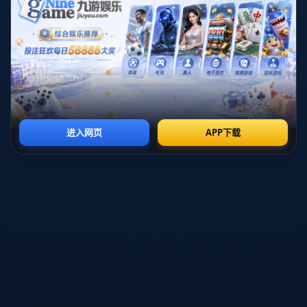
**国家责任**常常要求球员们在繁忙的职业赛季中抽出时间，
而这意味着他们必须在身体和心理上进行更大的适应和恢
复。以梅西、C罗等球员为例，他们在俱乐部中已经负担沉重
的竞技任务，但每当国家队召唤，他们依然毫不犹豫地出现
在国际比赛场上。这种孜孜不倦的精神，是他们对国家的负
责，也是对球迷的承诺。