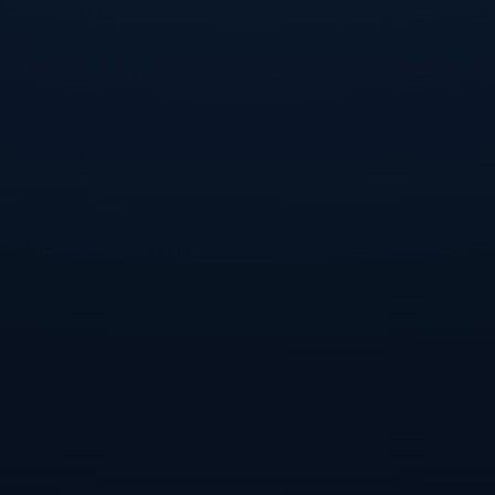
### 球员与国家之间的纽带