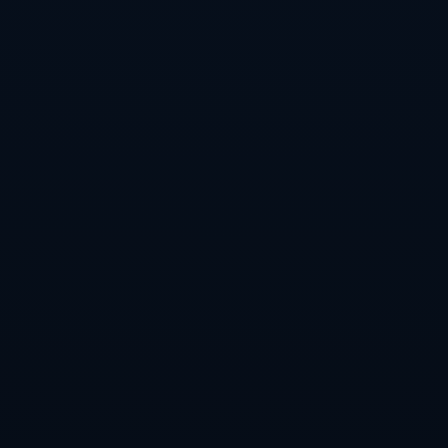
赛事中，像世界杯、奥运会，这种 **团队协作** 的力量更为
显著。
### 球迷的支持与期待
球迷们对国家队的支持无疑是球员们最大的动力。无论胜
败，球迷们用热情和支持激励着场上的每一位球员。马奎尔
在一次采访中提到，正是因为球迷们的期盼与支持，让他和
他的队友们更加努力去实现胜利的目标。**球迷的支持与球员
的奉献形成了一种良性循环**，这种互动使得国家队的比赛远
不仅仅是一场体育活动，更是一种文化的盛宴。