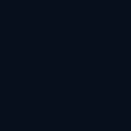
对于球员而言，**为国效力**不仅是一种职业要求，更是一种
荣耀。不同于俱乐部的雇佣关系，国家队给予的使命感让球
员们之间形成了一种特殊的纽带。在这些赛场上，队员们来
自不同的俱乐部，但为了同一个目标竭尽全力。在众多国际