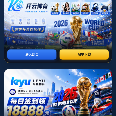
近來，足球界盛傳**哈維**有望接替現任阿森納主帥**阿爾特
塔**的職位，這一消息不僅引起了球迷的廣泛關注，也引發了
專家們的熱議。對於這位曾經的巴薩中場大師來說，加盟英
超豪門將是一次全新的挑戰與機遇。本文將探討哈維擔任阿
森納主帥的潛在影響，以及這一變動對俱樂部可能意味著什
麼。