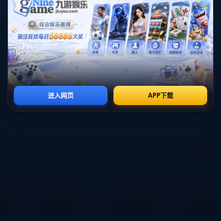
解而聞名。他職業生涯中的大部分時間都效力於巴薩，並在
那裡贏得了無數榮譽，包括多座歐冠獎杯和西甲冠軍。這些
經驗使他積累了豐富的比賽理解與管理能力。自從轉型成為
教練後，哈維於**卡塔爾薩德隊**擔任主帥，並展現出強烈的
現代足球理念，這一點對於一直尋求技術改革的阿森納來說
無疑是塊吸引的磁石。
首先，**阿森納擬將哈維引入的重要原因之一**是他的戰術靈
活性。哈維的執教風格強調控球和精確傳遞，這與巴薩的傳
統“tiki-taka”相呼應。對阿森納而言，這樣的打法可能會帶來
更高的控球率和球場控制能力，使球隊在對陣英超強敵時能
夠更從容地應對複雜的場上形勢。
其次，哈維對年輕球員的使用和發掘潛力的能力也讓人刮目
相看。在執教期間，他給予年輕球員表現機會，並能有效幫
助他們找到球場定位。這與阿森納重視青訓的發展路線非常