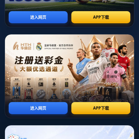
阿爾特塔自2019年成為阿森納的主帥以來，帶領球隊逐漸恢
復競爭力，幫助球隊**奪得2020年足總杯**。然而，近年來球
隊在英超和歐洲賽場的表現不穩，使得部分球迷對阿爾特塔
的策略產生了質疑。在這樣的背景下，引進具備創新戰術理
念的教練將成為一些人的期待。
**哈維**作為前巴塞羅那球員，以其出色的球場視野和戰術理