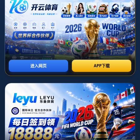
在全球足球舞台上，拉斐尔·瓦拉内（Raphaël Varane）一直
是令人瞩目的名字。他不仅以其出色的防守技巧和领袖气质
在俱乐部中大放异彩，也在法国国家队的历史上留下了不可
磨灭的印记。然而，随着时间的推移，这位曾经的青葱少年
如今已成长为经验丰富的战士。在带着荣耀结束他的国际生
涯之后，瓦拉内宣布将舞台交给**“新生代”**。