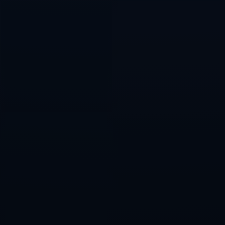
将继续激励年轻球员们，他们将肩负着延续辉煌的使命走向
未来。
上一篇：安切洛蒂：防守不到位是敗局主因！我為失敗負責！.
下一篇：古德溫取得22分10籃板 張寧貢獻15分 弗格拿下30分6助攻
山西隊戰勝遼寧隊取得賽季首勝.