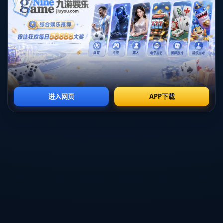
具侵略性的攻击策略和更为稳固的防守体系。这些理念逐渐
渗透到申花的日常训练和比赛中，使球队在国内外赛场上都
保持着强大的竞争力。
### 栽培新生代球员
另一个不得不提的成就是**徐根宝在球员培养上的贡献**。他
尤为注重年轻球员的成长，提倡在比赛中锻炼新人。通过不