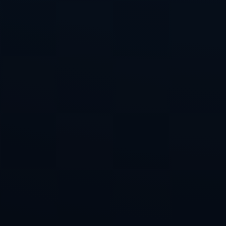
值得一提的是，老裏的戰術調整能力和細緻分析過去
加周密的準備。**「我們要學會控制比賽的變速點，
們擅長的比賽方式。
---
### **結合案例，分析成功的策略**
球迷們或許還記得另一次經典案例——凱爾特人對陣
這樣的球員，高強度的防守與對重點球員的針對性壓
老裏會否在未來的比賽中巧妙借鑒類似策略？我們無
### 文章關鍵點總結：
1. 老裏通過多次交手獲取經驗，強調學習的重要性。
2. 普理查德的**爆發力和比賽影響力**成為對方制
3. 案例分析揭示針對性防守和團隊配合的重要性。
透過這樣的思路，或許我們能從中感受到比賽背後的