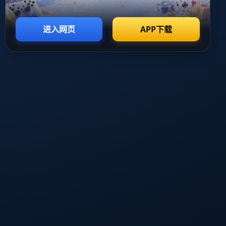
多對手記憶深刻。**老裏在回顧前兩次與凱爾特人交手
「與凱爾特人的交手過程帶給我們豐富的比賽經驗，尤其
時判斷和應急反應。
，在最近對陣凱爾特人的比賽中，年輕控衛**普理查
度重視的對象。
可或缺的球員之一。在與老裏的球隊交鋒中，普理查德
場比賽裡，普理查德以50%的三分球命中率扭轉了戰