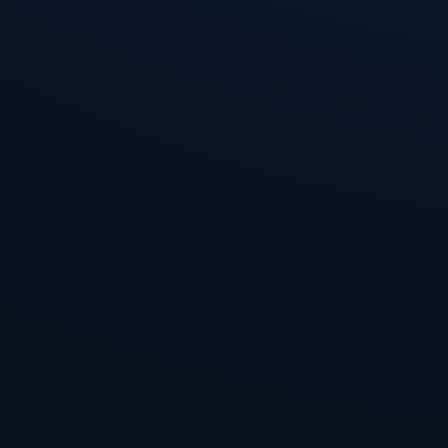
更加值得注意的是，普理查德並非只依賴進攻。他的防
功限制對手的持球突破，並完成關鍵搶斷，不僅影響