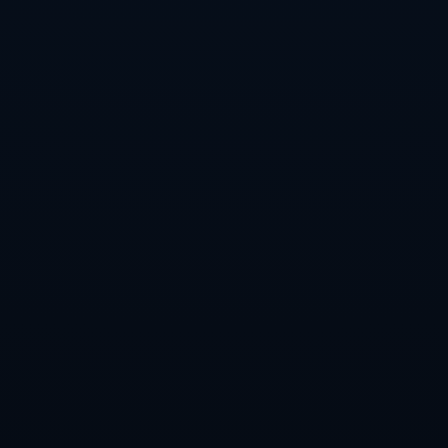
一直是他的執教特色。他通過吸取與凱爾特人的比賽經驗，不僅
知道什麼時候反擊，什麼時候穩住節奏，」**老裏指出，這不僅
一支擅長貼身防守的球隊時，普理查德被對手的雙人包夾限制住
制，能在一定程度上降低其效率。
法確定。但可以肯定的是，從每一次交手中洞察對手的弱點，擴
定戰術的首要考量。
深度思考與策略謀劃的藝術。