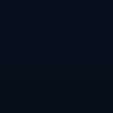
靈活且高效的球員，需要我們在防守端更有耐心且更加團結」。