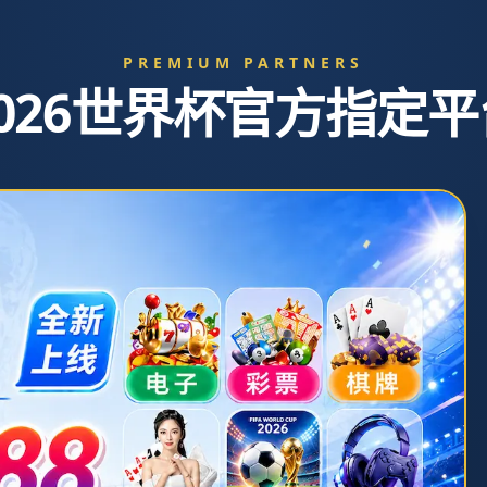
于我们
产品服务
新闻资讯
联系我们
新闻中心
以专业服务与客户满意度的最高境界为目标而不懈努力