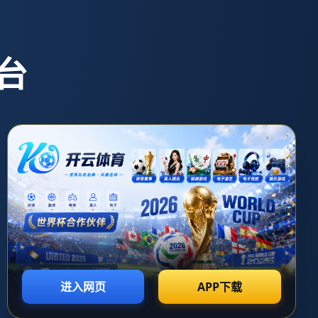
0411-9812675