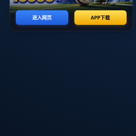
和球員的表現值得深究。凱爾特人隊不僅是NBA歷史
的經驗中提到了普理查德（Payton Pritchard
---
### **比賽經驗是突破瓶頸的基石**
老裏（Doc Rivers）作為一名在NBA執教多
是對年輕球員的理解和戰術上的應用積累」。這種學
對教練和球員來說，在連續的對戰中找出對手的策略
德以穩定的突破和外線投籃頻頻打破了防守，給對手施
---
### **普理查德：凱爾特人的關鍵拼圖**
普理查德作為2020年的首輪新秀，他的表現雖不是
經常被分配到側翼或作為替補控衛出場，而他的**場
局，讓凱爾特人在第四節成功拉開比分。