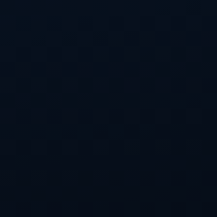
針對普理查德這樣的球員，防守隊員需要清楚分工、增