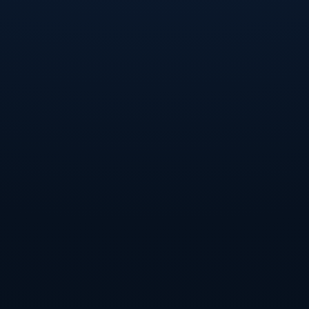
守能力和**持續製造壓力的節奏感**，讓他在場上時往往成為
了比賽節奏，也徹底打亂了老裏的戰術部署。