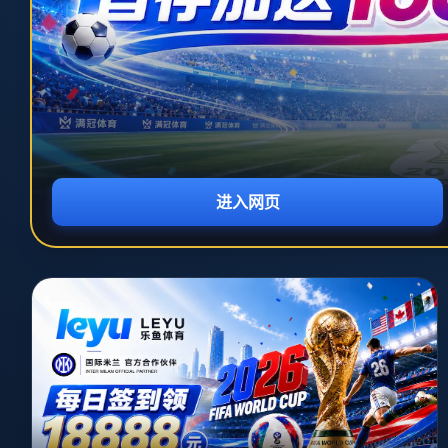
你当前位置：
首页
>
新闻中心
老裏表示從前兩次與凱爾特
### 老裏表示從前兩次與凱爾特人隊的交手中獲得了
在職業體育的世界裡，每一次的比賽都是一次學習的