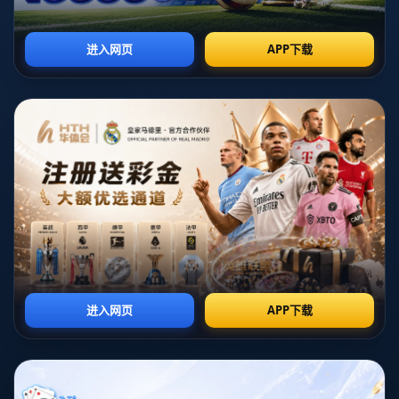
其强大的整体实力，全场表现不俗，屡次创造威胁进攻机
会。然而，双方门将均发挥神勇，多次力挽狂澜，成功将比
赛拖入点球决胜。
点球大战堪称本场比赛最大的看点。**双方轮番上阵，扣人心
弦的十轮点球几乎让每一名观众屏住呼吸**。在压力巨大的最
后一轮，澳大利亚门将以一次关键扑救逆转了局势，紧接着
第十位队员沉着冷静出脚，踢出了决定胜负的一球。这一
射，不仅帮助澳大利亚刷新了历史，也让球迷见证了东道主
奇迹的诞生。
### **东道主的坚韧：从实力到精神的全面胜利**
本场比赛不仅仅是技术和战术的较量，更是心理和意志的双
重考验。作为八强中的东道主，澳大利亚肩负着额外的心理
压力。在120分钟高强度的比赛中，她们展现出近乎完美的团