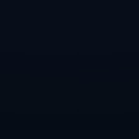
### **球員與球隊的"雙贏"可能性**
對於這次談判，理想的結果應當是雙方共同找到一個"雙贏"的
方案。或許鵜鶘可以嘗試與英格拉姆簽下**結構化激勵合同
**，例如將部分薪資與季後賽表現掛鉤，這樣既能保障英格拉
姆的收入，又能激勵他在關鍵時刻承擔更大責任。此外，雙
方還可以考慮加入球員選項或提前續約條款等靈活機制，為
未來的合作預留更大的調整空間。