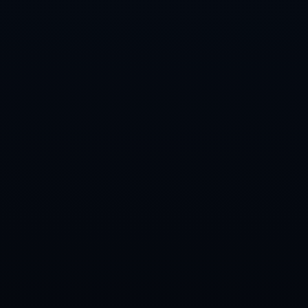
24小时服务热线
0411-9812675
微信公众号
华体会娱乐