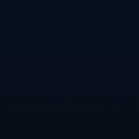
隊陷入薪資空間的困境，長時間無法恢復元氣。
對於鵜鶘而言，他們希望避免進入後者的陷阱，因此需要在
英格拉姆的續約問題上更加謹慎。如果英格拉姆未來能進一
步提升自己的表現尤其是在季後賽中的帶隊能力，那麼頂薪
自然是實至名歸。然而，球隊也需要平衡英格拉姆的身價與
潛在的風險，並為未來組建更全面的陣容保留籌碼。
---