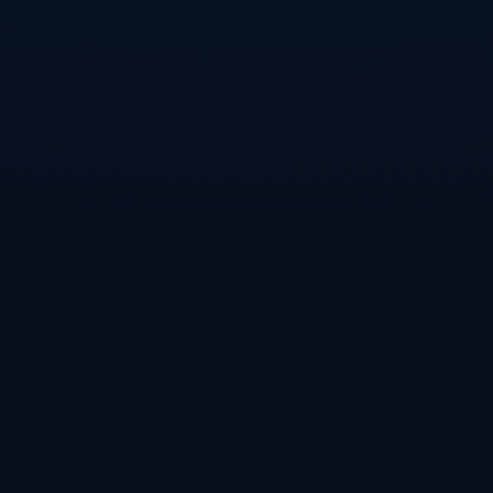
然而，伦敦亿元男同样在心理对抗方面具备优势。他的个人
经历和比赛场次让他在大场面下更加从容自信。对于对手的
防守策略，他能够迅速作出反应，寻找机会，这种心理素质
使得他在对抗中显得游刃有余。
因此，在两位球员的对决中，谁能够在心理层面把握住机
会，不仅能够影响自己的表现，也会对整个比赛局势产生深
远的影响。正是这种心态的较量，使得他们的对抗充满悬念
与戏剧性。
4、未来发展：潜力与前景分析
展望未来，麦克托米奈的前景似乎更加光明。他作为年轻球