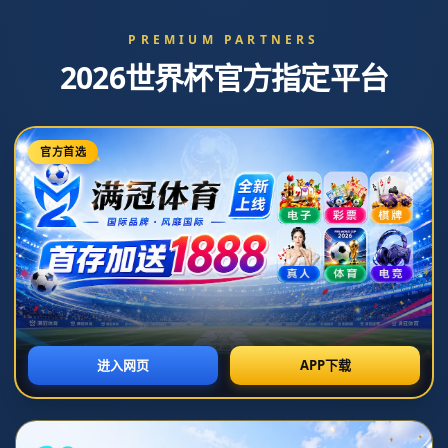
你当前位置：
首页
>
新闻中心
英超前六中场对决 麦克托米奈与
伦敦亿元男拼实力与战术之争
发布时间：2026-07-05T09:33:39+08:00 阅读量：
在英超赛场上，中场球员的较量往往能够决定比赛的胜负。
在众多出色的中场球员中，麦克托米奈和伦敦亿元男的对决