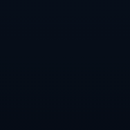
总体而言，无论是麦克托米奈还是伦敦亿元男，他们的未来