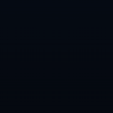
上一篇：曼城强势领跑欧冠预测胜率高达五成九 国米不败概率低于四
成的分析
下一篇：阿根廷国家队三月友谊赛安排与对手分析一览
24小时服务热线
0411-9812675