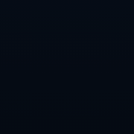
发展都将对英超的中场局势产生重要影响。因此，如何在竞
争持续加剧的环境中找到自身定位，成为他们今后需要面对
的重要课题。
总结：
在英超前六的激烈竞争中，麦克托米奈与伦敦亿元男的对决
不仅是实力的比拼，更是战术、心理以及未来潜力的交锋。
两位球员在各自的球队中担任着重要角色，他们的表现直接
影响着比赛结果，成为球迷关注的焦点。
通过对两位球员的深入分析，我们看到了不同风格中场的特
点与对抗，足球不仅是一项体力的较量，更是智慧的博弈。
未来，在充满变数的英超赛季中，他们的表现将继续引发期
待与讨论。