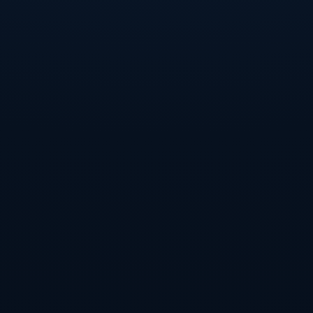
伏。伤病不仅让球员无法正常参赛，还会影响其信心，以及
在比赛时的心理状态。
而对于一位年轻球员而言，想要在高强度的联赛中保持良好
的身体状态，除了要有出色的体能素质之外，还需要进行科
学合理的训练与恢复。在不断受伤和无休止的恢复训练中，
昔日金童的竞技状态不仅遭到影响，甚至可能导致职业生涯
的提前结束。
另外，俱乐部管理层对于伤病的处理也至关重要。在球员经
历伤病恢复的过程中，一些俱乐部可能选择进行引援或者调
整战术，导致昔日金童不得不面临艰难的处境。而这也无疑
进一步推高了人们关注其身价变化的热度。
4、年轻球员的心理承受能力
心理因素在职业运动中扮演着越来越重要的角色。身为公众