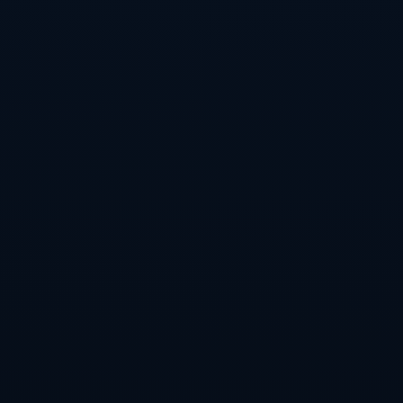
人物，昔日金童不仅需要承受外界的期待与压力，还需在比
赛中面对对手的挑战。年轻球员在高压环境中容易感到焦
虑。此外，频繁的换队也使得他们在新的环境中不断适应，
而这种适应不仅需要时间，还需要强大的心理素质。
面对媒体的高关注度，昔日金童的心理承受能力显得尤为重
要。承受着巨大压力的球员很可能出现状态下滑甚至自信心
下降的情况。因此，心理辅导和专业的心理支持在现代足球
中变得愈加重要，为球员提供正面鼓励和情绪管理是提升表
现的关键之一。
此外，俱乐部在管理球员心理健康方面的重视程度也直接影
响到球员的长远发展。更为人性化的管理方式和更有温度的
沟通方式，能够有效降低球员在更换环境后所面临的适应风
险，从而提升其在新团队中的表现。
总结：