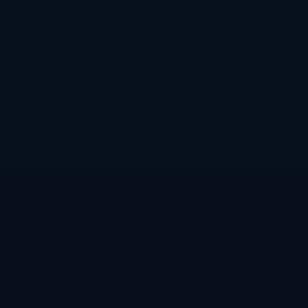
同时，新的球队环境将使他有机会交融不同的足球文化。魔
笛的技术特点与场上视野能与利雅得胜利的战术需求完美结
合，使得这笔交易对他个人职业生涯来说是一个新的起点。
此外，魔笛若加盟利雅得胜利，他还能借此平台继续影响年