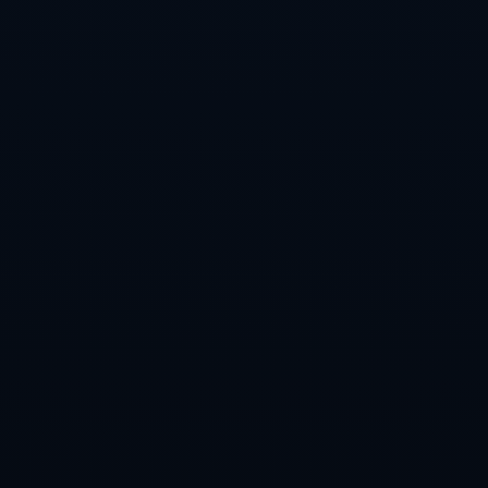
步，形成良性循环，为俱乐部未来的发展铺平道路。
总结：
通过对C罗亲自游说、高薪待遇、球员职业规划以及利雅得胜
利战略布局等四个方面的分析，我们可以看出，魔笛的潜在
加盟不仅是个人职业发展的新机会，也是利雅得胜利提升竞
争力的重要一环。这场转会无疑将重新塑造俱乐部的形象，
并为未来吸引更多高水平球员打下坚实基础。
未来，中东联赛将越来越多地吸引世界顶尖球员，形成一种
新的足球格局。而这场与魔笛的“交易”只是他们豪华阵容的开
始，更是足球市场多元化、商业化发展的缩影。在这种趋势
下，足球不再仅仅是竞技，它逐渐成为了一场丰富多彩的商
业盛宴。