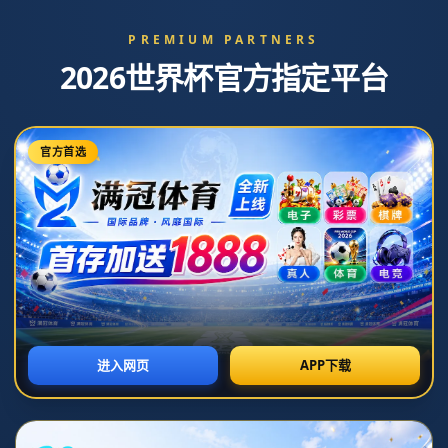
你当前位置：
首页
>
新闻中心
C罗亲自游说高薪吸引 利雅得胜
利欲成功签约魔笛
发布时间：2026-07-05T09:33:39+08:00 阅读量：
本文将围绕C罗亲自游说的策略，探讨利雅得胜利俱乐部欲成
功签约克罗地亚中场魔笛的事件。通过对C罗吸引高薪前来加