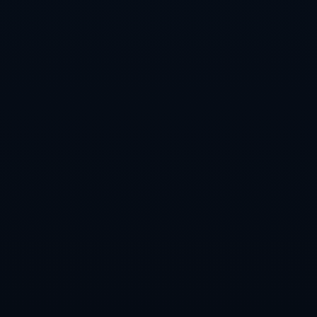
从政策层面看，体育消费的回暖并非偶然。近年来，从《全
民健身计划》到鼓励体育赛事进景区、进街区、进商圈的政
策，再到鼓励社会资本参与体育场馆建设和运营，各类利好
举措持续释放叠加效应。地方层面则通过发放体育消费券、
打造“体育+夜经济”示范街区、举办全民健身节和体育嘉年华
等活动，进一步激发市民参与体育的热情。5月份社会消费品
零售总额同比增长6.4%，既有宏观经济运行整体向好的支
撑，也离不开体育、文化、旅游等“新三样”服务消费的协同发
力。体育在其中扮演了“流量入口”和“情绪引擎”的双重角色，
让消费回暖有了更具温度的载体。
展望接下来的一段时间，随着暑期临近，各地夏令营、足球
营、篮球营、游泳培训班以及户外探险营等项目将陆续启
动。体育消费在季节性因素和政策推动下，有望迎来新一波