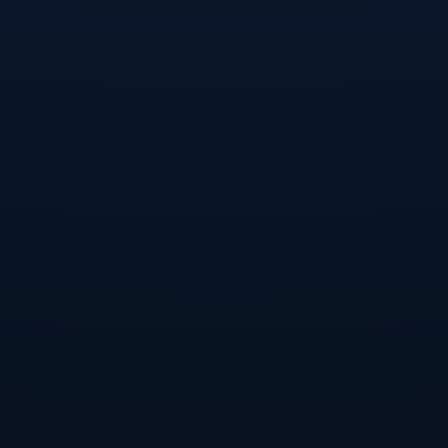
体态、培养孩子意志品质和团队精神的角度出发，愿意持续
投入时间和资金，这也反映在体育服务消费占居民消费支出
的比重逐步提高。社会消费品零售总额的稳定增长，一定程
度上也折射出家庭在教育和健康领域支出结构的优化，而体
育正是连接这两个领域的关键纽带。
值得注意的是，体育消费正在不断向低线城市和县域市场延
伸，成为全国统一大市场建设中的重要一环。随着全民健身
场地设施持续下沉、县级体育中心陆续建成使用，不少三四
线城市的商圈中，篮球馆、羽毛球馆、小型健身房、“社区体
育角”等业态不断涌现。一位来自中部县城的羽毛球馆经营者
说，以前场馆主要在周末才比较忙，如今工作日晚上也基本
处于满场状态，“大家对健康越来越重视，只要价格合理、环
境干净、服务专业，就有稳定客源。”在这背后，是居民收入
水平提高和消费信心增强的现实写照，也是社会消费品零售