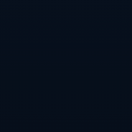
实则坚韧的情感纽带 他不仅是浙江队的前锋 也是中国职业联
赛共同记忆的一部分。当管理机构在官方通告中庄重写下深
切哀悼四个字 时 其实也是在告诉所有正在中国踢球和未来准
备来中国效力的外援 这个联赛不会把你当作冷冰冰的短期劳
务 合同之外还有真切的尊重与记挂。这种态度 对提升中国联
赛在国际足球圈的职业形象和人文形象 都具有长远意义。
从悲痛出发的行业反思与建设方向
如何把一次令人悲痛的事件 转化为改进行业生态的动力 是一
个成熟职业联赛必须面对的命题。围绕阿隆·布彭扎离世 相关
各方完全可以在尊重隐私与事实的前提下 做一些建设性工作
比如对现有体检流程进行更专业的复盘 梳理是否存在检查项
目不够细致复查机制不够完善等问题 对俱乐部训练负荷管理
制度进行抽样评估 看是否存在形式化管理状况 对各赛区的应
急医疗保障进行系统自查 确保在突发事件中 可以在黄金救援