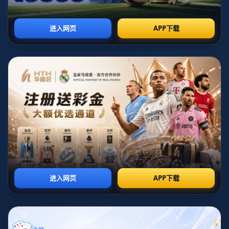
世的消息传来后，人们首先想起的却并不是这些冰冷数字，
而是他在场上拼抢的身影、在队友进球后率先冲上去拥抱的
笑脸、在社交平台上认真学习中文问候球迷的片段。这种反
差提醒我们 一个职业联赛的真正底色 不只是竞争和成绩 更是
对每一位参与者作为独立生命个体的尊重。尤其在当下中国
足球正处于艰难转型阶段，每一位外援的加盟，既是竞技层
面的补强，也是文化交流与信任的延伸。当中国足协与联赛
联合会以官方名义表达哀悼，不只是礼节性的公文动作，而
是一种公开的态度宣示 表明在中国足球的话语体系中 生命价
值永远高于一切成绩和排名。
哀悼背后的制度与情感双重维度