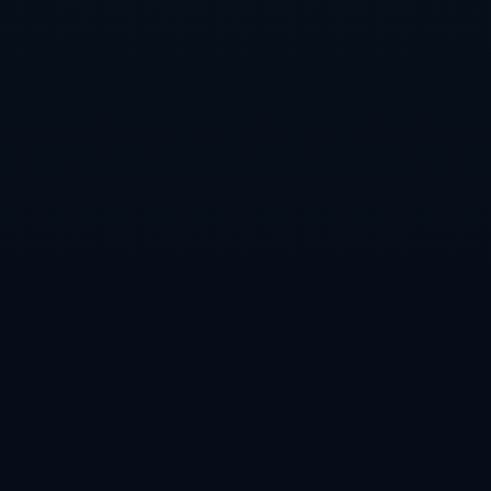
时间内做出最专业有效的响应。同时 还可以以此为契机 强化
联赛层面关于球员心理健康的长期机制 在繁重赛程与高压舆
论环境下 给球员提供更稳定可靠的心理支持管道。真正负责
任的职业联赛 不会把悲剧简单归结为一次偶然事件 而是愿意
为此进行深度梳理和制度更新。