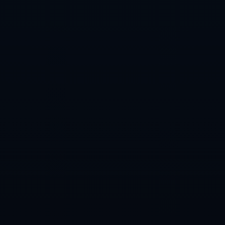
身责任边界的再认识。未来无论联赛扩军政策如何调整 无论
本土球员成长曲线是否陡峭 无论外援政策如何变化 有一个原
则必须被不断强调并付诸实践 那就是 在中国足球的价值排序
中 生命安全与人格尊严永远排在最前。当这种共识真正内化
为制度设计中的刚性要求 体现在日常管理培训竞赛组织与舆
论引导的细节中时 悲剧带来的痛楚或许仍难完全消弭 但至少
可以让更多的人 因为这一次集体的反思与努力 而免于类似的
命运。这或许就是对阿隆·布彭扎最真诚也最有意义的纪念 也
是中国足球走向更成熟更有人情温度未来的必经之路。
上一篇：2018赛季女超联赛首轮战报：多次击中横梁 首轮江苏客场不
敌升班马
下一篇：2018中甲故事 - 陈永鑫：超越励志新锐