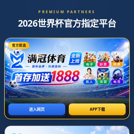
你当前位置：
首页
>
新闻中心
中国足球协会 中国足球职业联赛
联合会对浙江职业足球俱乐部外
援阿隆·布彭扎不幸离世表示深
切哀悼
发布时间：2026-07-05T09:33:39+08:00 阅读量：