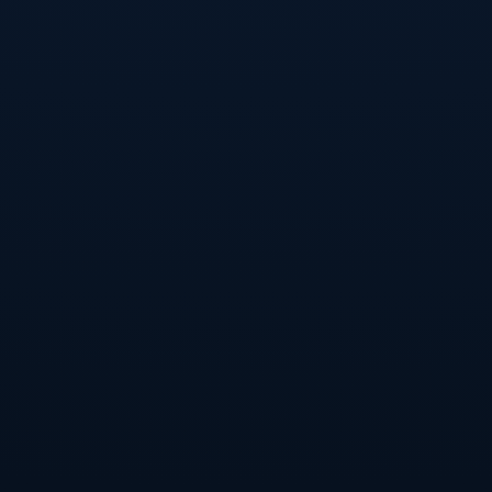
对于浙江职业足球俱乐部而言 这次打击不仅是阵容上的损失
更是精神层面的重创。球队原本对外援寄予厚望 希望通过他
在前场的突破与射门提升整体进攻质量 但更珍贵的是 他已经
逐渐融入球队文化 在更衣室中与本土球员建立起信任与默
契。当噩耗传来 据报道 俱乐部方面暂停了相关宣传活动 球员
们在训练场上也难以用平常心对待日常教学赛。这种集体性
的失落 会在很长时间内潜移默化影响球队的心理状态和比赛