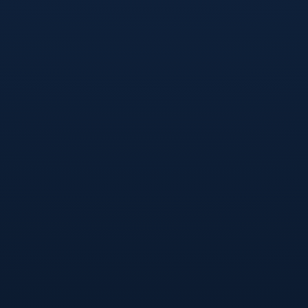
代职业体育生态健康与否的重要标志 也是中国足球在探索职
业化与人文化融合道路上的一次现实考验。
个案的警示 职业足球不能忽视的隐性风险
从世界足坛过往案例看 职业球员在训练或比赛期间骤然倒地
甚至离世的悲剧并非个例 有的源自先天性心脏问题 有的是长
期高强度对抗叠加心理压力的结果 还有一些与赛程过密恢复
不足等因素有关。这些案例已经促使一些成熟联赛 在体检标
准 急救配备 心理疏导等方面不断升级。例如 有的联赛明确要
求俱乐部为一线队配备专职心理咨询师 有的要求比赛场地必
须配备标准化急救设备及受过专业训练的医疗团队 还有的建
立长期健康档案对球员进行过程性评估。阿隆·布彭扎的不幸
离世 无疑再次为中国职业联赛敲响警钟 促使人们更严肃地审
视 国内在球员体检体系伤病预防负荷监控心理健康支持等方