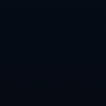
在中国五人制足球版图中尤为宝贵。
展望未来 继续在五甲联赛北一区书写京师1902的故事
从联赛成绩、技战术演进到队员个体成长，北京师范大学“京
师1902”五人制足球队已经用多个赛季的表现证明了自己的竞
争力与稳定性。未来，随着校园足球政策的不断完善和五人
制项目关注度的提升，京师1902将面临更激烈的竞争，也获
得更广阔的展示平台。如何在保持球队学术与教育属性的基
础上，引入更专业的体能管理、视频分析和数据统计，将决
定他们能在五甲联赛北一区乃至更高层级的比赛中走多远。
可以预见的是，这支兼具文化底色与竞技锐度的球队，将继
续在小小的五人制球场上，把“京师1902”这几个字写得更加
有力而清晰。