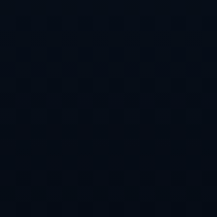
京师1902在中国五人制足球版图中的意义
把视角从五甲联赛北一区拉到更大范围，北京师范大学“京师
1902”五人制足球队的存在，对中国五人制运动的整体生态也
具有示范意义。一方面，球队证明了高校环境完全有能力塑
造出战术素养和心理素质兼具的高水平五人制队伍；他们以
教育理念融入竞技训练的方式，为未来校园足球发展提供了
一条清晰路径——不是简单地“把学生变成职业球员”，而是帮
助他们成为在球场和人生道路上都具备强大自我管理能力的
人才。许多曾为京师1902效力的球员毕业后，进入中学、大
学甚至社会青训机构，从事体育教育或足球培训工作，将在
球队中积累的经验再度传递给新一代球员，这种“循环式成长”