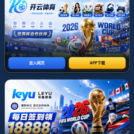
五甲联赛北一区暗战焦点 北京师范大学京师1902五人制足球
队深度解析
当越来越多目光投向校园足球与职业联赛的衔接时，五甲联
赛北一区悄然成为检验高校足球实力与培养体系含金量的重
要舞台。作为其中最具话题度的队伍之一，北京师范大学“京
师1902”五人制足球队，正在用一场场高节奏、强对抗的比
赛，展示学生球员在科学训练和教育理念支撑下所能达到的
高度。围绕“联赛竞争”“校园土壤”“技战术特点”几个维度，京
师1902不仅是一支参赛队，更像是一面镜子，折射出中国校
园五人制足球的现实与潜力。
五甲联赛北一区格局与京师1902的定位
五甲联赛北一区汇聚了多所高校与地方队，风格各异却节奏
统一，那就是更快的攻防转换、更密集的逼抢、更频繁的对
抗。在这样的赛区中，北京师范大学“京师1902”并不是靠单