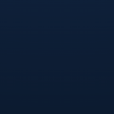
攻防转换与防守体系的实践样本
在五人制比赛中，一次攻守转换往往只需要一两秒，而京师
1902正是在这短短几秒内完成“团队协同意识”展示的典型代
表。球队的防守理念可以概括为“前场果断压迫 中路严密封
锁”，在对手控球推进时，通过前场队员的侧向封堵迫使对方
将球向边线或门后回传，然后利用中路防守者的预判完成断
球。在许多北一区对手看来，突破京师1902的第一道压迫线
远比预期困难。更值得关注的是，当京师1902进攻受阻丢球
时，球队并不会出现普遍的“攻守脱节”，而是几乎全员参与反
抢，实现攻防一体的整体移动，这也让他们在对方反击时较
少出现被打成人数劣势的局面。
案例分析 一场典型比赛中的京师1902式胜利
以一场与北方某实力强劲高校球队的对决为例，京师1902在
上半场一度陷入比分落后，原因在于对手通过个人能力强行