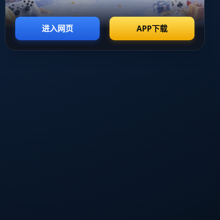
在不断变化的榜单中一览无余。人们不再只是被动地看
成一份综合评定的排行榜。世界杯竞猜排行榜实时更新
在巴西对阵克罗地亚这样的焦点战中，进球信息一经官
忽然登顶”或“从前十跌出百名之外”的心理冲击，是
、犯规等关键事件的时间戳精准无误；内部的结算引擎
与排行榜模块。为了让用户感到真正的“实时”，不少
后台数据变化后主动跳动，这一点极大强化了竞猜的代