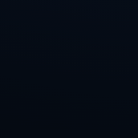
未来趋势 从静态榜单到智能化预测社区
随着大数据与智能分析工具的普及，世界杯竞猜排行榜
签，如“稳健型预测者”“冷门猎手”“防守反击型策
前观点解读、模拟仓位配置等功能，让竞猜高手将经
合，更是球迷智慧和观点碰撞的舞台。
上一篇：中国体育彩票2026世界杯：球队分析与赔率解读
下一篇：世界杯下注入口推荐，绝佳投注平台