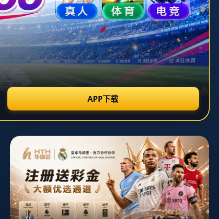
世界杯竞猜排行榜实时更新
发布时间：2026-07-05T09:33:39+08:00 阅读量：
向标
场上的进球与扑救，真正让无数球迷刷到停不下来的，是各大平