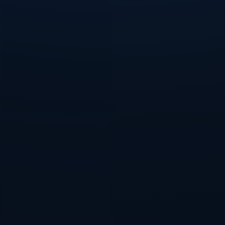
迷在观赛之外的三种需求：一是“证明自己眼光”的成就感，二是
截图，配上一句“今晚跟着我投”，这种分享本身就成为新的社交
廷球迷连红榜”等细分榜单，自然而然产生一种代表群体出战的竞
统豪门在小组赛意外负于弱旅，赛前绝大多数竞猜用户都押注豪门
打不开局面，这时实时更新的竞猜数据开始体现差异——少数押
前列，而此前稳居榜首的部分用户则因单场损失巨大被挤出前十。
翻盘”机会，榜单的戏剧性恰好呼应了世界杯本身的不可预测性