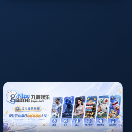
台的世界杯竞猜排行榜实时更新。这份排行榜既像是一