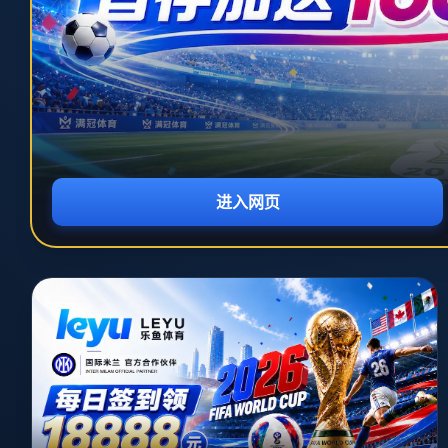
你当前位置：
首页
>
新闻中心
世界杯竞猜排行榜实时更新全网球迷都在看的数据风
在一届世界杯从揭幕战到决赛的一个多月里，除了赛