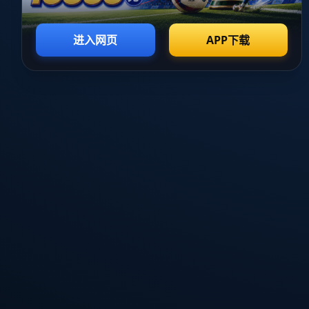
张“民间预测晴雨表”，又像是球迷参与感的集中体
球，而是在数据和竞猜中获得一种参与比赛进程的即
从简单比分到多维数据 排行榜不再只是胜负记录
传统的竞猜往往只关注“谁赢谁输”，而如今的平台
的价值在于，它不是静态的历史统计，而是随着每场
方确认，系统几乎在秒级就会对相关竞猜订单进行结算
任何静态结果无法替代的体验。
实时更新背后的技术支撑 不只是简单的刷新
看似轻松的“实时更新”，背后依赖的是一整套数据
会根据不同玩法（全场胜负、大小球、让球盘、角球
平台采用了推送式更新而非被动刷新，例如通过Web