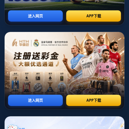
高的发证地区；二是留意是否存在第三方审计报告，尤其是
对资金流水、随机结果算法等做过独立核查的证明；三是关
注平台域名注册信息、成立时间和运营历史，运营年限较长
且无重大负面举报的平台，其整体稳定性和可靠性通常更
高。如果一个平台连最基本的资质公示都含糊其辞、遮遮掩
掩，那无论界面做得多华丽，都不建议轻易尝试。
二 威信誉口碑需要多渠道交叉验证
所谓威信誉，不仅是官方宣传，更是用户长期使用后的真实
反馈。用户在选择平台前不妨通过多种渠道交叉进行口碑验
证。除了常见的搜索引擎评价，还可以查看专业论坛、体育
社区、社交媒体讨论等，重点关注两个指标 一是提现速度与
到账稳定性，二是客服响应和问题处理效率。如果在不同渠
道反复出现提现被拖延、账户莫名冻结、赔率临时更改等负
面评价，就需要格外警惕。同时也要注意识别“水军评价”带来