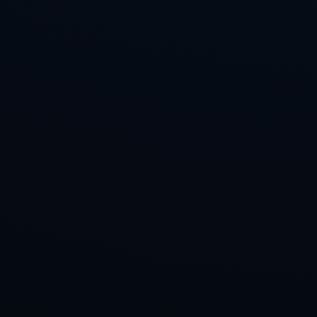
2026世界杯对球迷来说，是难得的情绪盛宴；对不
资思维去重塑参与方式：以预算为边界、以信息为武
绪和冲动主导的盲目赌博。世界杯终究只有一个冠军
上一篇：全球顶级世界杯正规竞猜平台揭秘
下一篇：世界杯竞猜平台专业指导，技巧满满
关于我们
产品服务