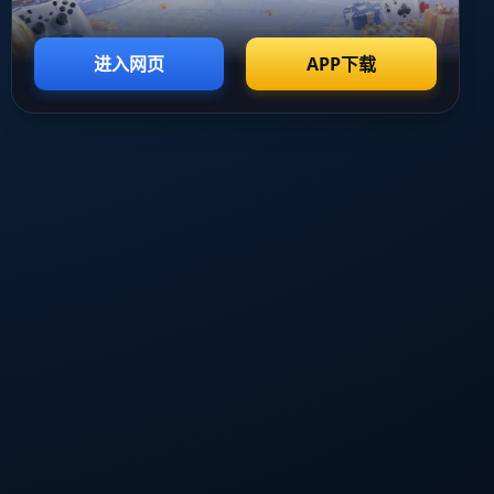
一份可观的回报。但要把世界杯下注当成一种带有“投
世界杯下注的世界里，真正决定盈亏的并非你支持谁，而
，每一种玩法其实都对应着不同的风险结构和信息要
地方，而不是简单押注“我更喜欢的一方”。
注视作一种高波动的短期投资，首先要确定的并不是“能
追越深。真正成熟的玩家往往会接受一个现实：下注的主
世界杯”，会让整个过程更加理性。
中“大爆冷”来一夜翻身。但从概率角度看，冷门本身就