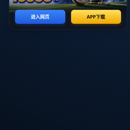
密集。很多人憧憬着：一边熬夜看球，一边通过精心
资思维”的娱乐，就必须理解规则、控制风险，而不
懂球也要懂盘 从球迷视角到理性下注
世界杯期间，“看球就顺手买一注”极其常见。支持的
是你是否理解盘口背后的概率与信息。传统的胜平负
求。理性的做法是先用球迷视角判断双方实力与状态，
看比赛赚钱还是情绪赌博 核心在于目标设定
很多人谈“看比赛同时赚钱”，期望的是稳赚甚至“暴富
赚多少”，而是最多能亏多少。提前设定总体预算，并
要价值在于提高观赛的投入感和策略乐趣，而不是持续
信息差与冷门 机会与陷阱并存
世界杯向来冷门不断，每一届都有夺冠热门小组出局的