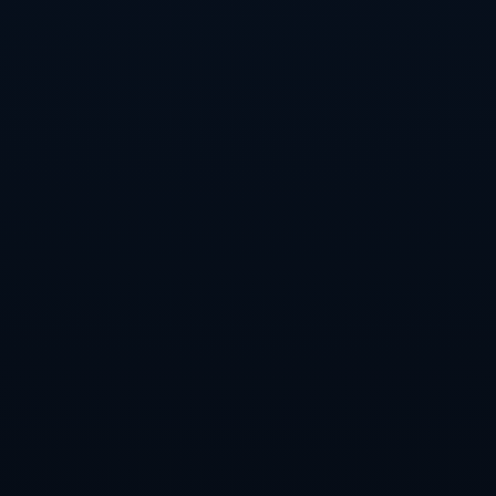
0%的隐含胜率，再加上水钱与运营成本，实际概率略高于50%
要大量统计、对历史数据的理解以及对球队风格的深入研究，并非
不是“赌运气”。
赢、哪个盘口更稳，却忽略比选场更重要的资金管理与心理管理
重回撤。而在心理层面，最危险的是“连输后上头”和“连赢后膨胀
原有计划，避免突然提高下注金额。世界杯赛程密集、比赛时间跨
规与资金安全。不同国家和地区对于体育下注的监管和允许范围
灰色地带。平台是否持牌、资金出入是否透明、赔率是否公正、
管背书的小平台，很可能在你盈利后以各种理由拒绝提现，甚至卷