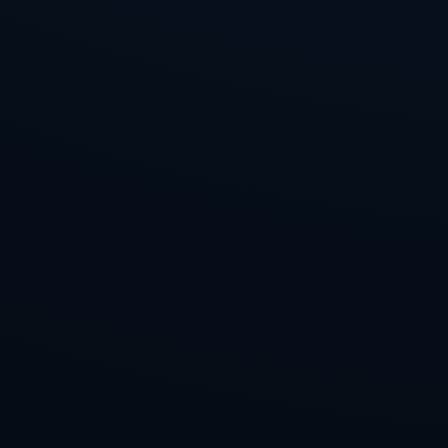
赔率可以转化为隐含概率，例如1赔2的赔率大致对应5
价时，才算找到了具有价值的下注点。这样的判断需
的对比上，而不是情绪和迷信上，才谈得上是“机会”而
资金管理与心理控制 让“机会”不变成灾难
很多人谈论2026世界杯下注时，只盯着哪支球队能
的5%至10%，否则只要连续几场不顺，就会遭遇严
而不是加大筹码“把输的赢回来”；连赢时也应坚持
合规与安全 平台选择决定底线
在任何关于世界杯下注的讨论中，都必须强调合法合
参与之前要确认当地法律环境，避免触犯法律或陷入
那些以“超高赔率”“稳赚不赔”为噱头、缺乏任何监
会”。
用投资思维看待娱乐 把世界杯变成一场可控的游戏