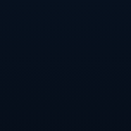
再高的策略也会被情绪打败。建议设立“复盘笔记”，记录每次
下注理由、赛前情报、最终结果，尤其关注“偏离策略”的行
为。通过复盘可以发现自己在大牌对决时是否容易盲目跟
风；还可以结合赔率波动图，检验冲动入场是否合理。心理
纪律的目标是让数据主导决策，而非情绪。
案例分析：模拟组合策略
假设2026世界杯小组赛阶段，A组存在一支传统强队在预选
赛中场均射门次数高达18次，但面对低位防守效率稍显不
足。通过回看他们2024-2025年友谊赛数据，可知其转化率
仅为10%，而对手在世预赛面对强敌时的失球数中位数只有
1。若以赔率2.0的“比分小球”入手，结合“强队让球”做对冲，
将资金以70%投入小球、30%投入让球，理论上可以兼顾对