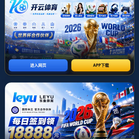
在全球瞩目的世界杯周期里，投注玩家常被激情裹挟。要降
低盲目冲动、提高胜率，就要先理解“价值下注”概念，再把握
赛事格局等宏观变量。本文围绕“2026世界杯下注技巧提高胜
率的策略”，以前瞻调研为基础，结合2022与2023年以来的
洲际赛事样本，梳理一套逻辑清晰的操作路径。
信息差打造的价值窗口
每届世界杯临近，盘口都会迅速收敛，所谓“早盘”就是信息差
最有价值的窗口。若锁定亚洲球队的世预赛表现，以及南美
传统强队的阵容轮换规律，能及时捕捉被低估的胜平负赔
率。举例来说，2022年北美区外围赛中，美国队在客战哥斯
达黎加前已提前出线，早盘仍给出1.85的客胜赔付，投资者
忽视战意差异导致亏损。此案例凸显一个原则：下注前一定
要拆解赛事情绪、赛事背景、动机强弱。
大数据与战术演进结合