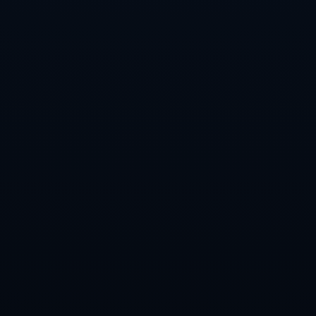
能与技战术转型；只看即时数据又容易丢失整体格局。真正
提升胜率的玩家，都会在赛前阶段建立多维信息档案，赛中
根据盘口演化灵活调整，赛后借助模型复盘查漏补缺。只要
牢牢把握“价值、纪律、复盘”三个支点，便能在2026世界杯
这样的大赛环境中打造属于自己的稳定策略。
上一篇：世界杯外围平台：亚洲玩家最青睐的平台
下一篇：世界杯下注：常见下注类型全面解析