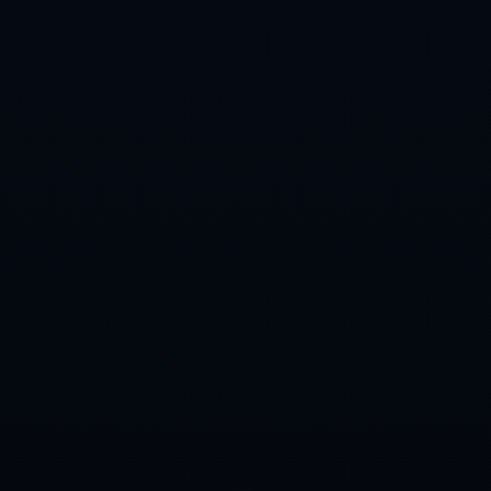
24小时服务热线
0411-9812675
微信公众号
华体会娱乐