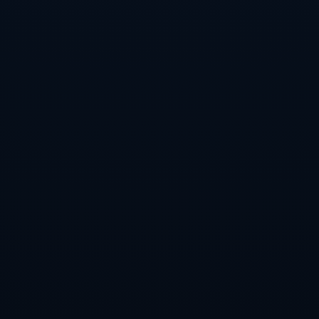
冲风险。关键在于：找出数据与盘口之间的错价，再用资金
比例平衡最终盈亏。
技术辅助与情报协同
现今不少博彩工具可以提供实时赔率变动、交易量分布、伤
停推送等功能。建议在世界杯前提前熟悉至少两款平台，了
解其推送延迟和数据来源。在实战中形成“自动提醒—人工判
断—执行”的闭环：当赔率异动超过5%时立即核实背后原因，
若确认源于重要伤停或阵容调整，可在盘口未完全反应之前
进场。自动化预警+人工研判是提升下注效率的重要方法。
综合视角与持续学习
世界杯投注并非一套放之四海而皆准的技巧，而是持续学
习、动态修正的过程。过于迷信历史战绩会忽略球员身体机