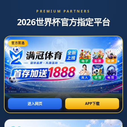
你当前位置：
首页
>
新闻中心
2026世界杯下注技巧提高胜率的
策略
发布时间：2026-07-05T09:33:39+08:00 阅读量：
2026世界杯下注策略导读