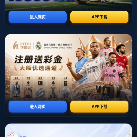
键比赛，如对战切尔西的斯坦福桥之战中证明自己？
**穆德里克的市场价值争议**
穆德里克作为一名备受瞩目的年轻球员，曾因高昂的转会费
而广受关注。然而，他在斯坦福桥的比赛中表现并不突出，
甚少获得射门机会，引发了对其市场价值的广泛讨论。**“只
有7英镑”的评价**不免有些夸张，但却反映了部分球迷和分析
师对其表现的不满。