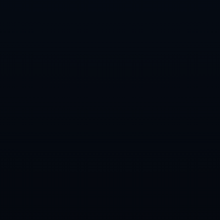
24小时服务热线
0411-9812675
微信公众号
华体会娱乐