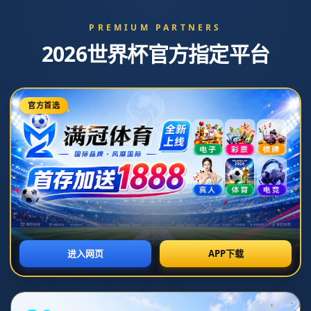
你当前位置：
首页
>
新闻中心
法國國家隊歷屆歐洲杯成績.
发布时间：2026-07-05T09:33:39+08:00 阅读量：
### 法國國家隊歷屆歐洲杯成績：探索他們的光輝與挑戰
**歐洲杯**（UEFA European Championship），作為世界足
壇最負盛名的大賽之一，始終吸引全球球迷的目光。而**法國