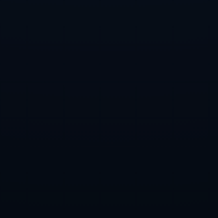
榮譽融入天下大志，方能成就最偉大的輝煌。而對於湖人球
迷而言，他們有理由期待這樣一支充滿智慧與凝聚力的球隊
能夠在未來書寫更加輝煌的篇章。
上一篇：曝呂迪格已告知多家豪門自己將在明年離隊.
下一篇：回顧馬奎爾在曼聯輝煌時刻：隊長、鐵人、標王、笑柄，如
何做評價？.