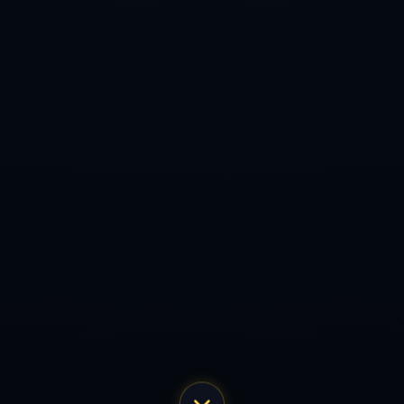
24小时服务热线
0411-9812675
微信公众号
华体会娱乐
Copyright 2024
华体会(HTH)·华体会官方网站-HTH官网入口
All