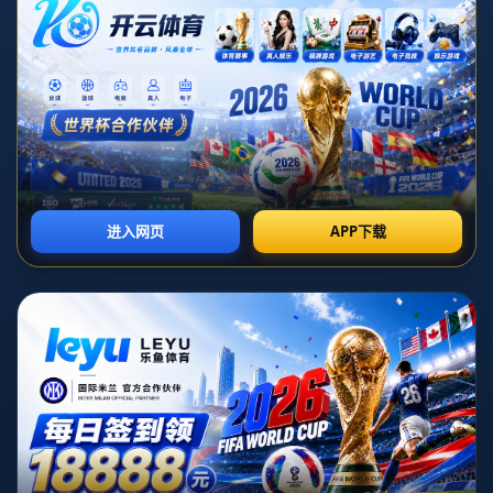
在競爭激烈的NBA賽場上，如何平衡個人能力與團隊合作，
一直是球員們面臨的最大挑戰。而在這樣一場場殘酷的角逐
中，團隊精神與領袖擔當才是讓勝利得以延續的核心要素
——這便是所謂的“君子當懷安天下”。近日，湖人隊球星勒布
朗·詹姆斯多次公開稱讚隊友德安傑洛·拉塞爾（D'Angelo
Russell），明確表示其在球隊中的關鍵貢獻已不可或缺。詹
姆斯的肯定不僅反映了拉塞爾的實力成長，也凸顯出了他在
團隊競技中的嶄新價值。
### 德安傑洛·拉塞爾：低調中崛起的核心拼圖
在球迷的印象中，曾效力於多支球隊的拉塞爾總是給人一種
不溫不火的感覺。然而，本賽季的拉塞爾卻取得了顯著突
破，成為湖人隊後場的穩定推進器。在許多關鍵比賽中，**拉
塞爾的得分輸出和對比賽節奏的把控直接決定了勝負走向**。
例如，在對陣金州勇士的系列賽中，拉塞爾多次命中關鍵三