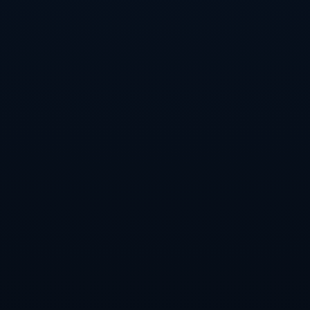
隊戰術執行上的重要性。例如，根據NBA官方統計，湖人在
本賽季的控衛效率排名中已大幅上升，而拉塞爾在助攻和關
鍵時刻的得分能力提升尤為顯著。此外，他的場均三分命中
數也創下個人新高，這不僅降低了詹姆斯的持球壓力，還激
活了球隊的外線威脅。
這樣的表現並非偶然，更多來源於拉塞爾與詹姆斯良好的默
契配合與戰術整理。例如，雙方經常使用擋拆戰術，不僅讓
詹姆斯得以快速切入禁區，也為拉塞爾創造了外線投射的空
檔。這樣的戰術設計充分體現了**球員間彼此成就的價值**。
### 讓“天下”因彼此支持而強大
無論是詹姆斯的稱讚，還是拉塞爾的實力表現，這一切都指
向同一個道理：真正的團隊成功來自於每一個人的努力與互
相信任。就如同“君子當懷安天下”這一箴言所說，惟有將個體