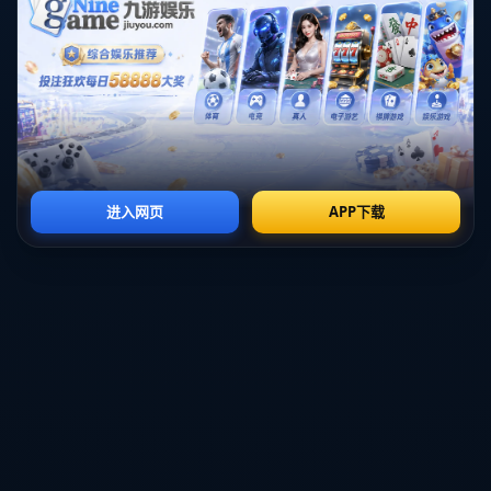
值得注意的是，許多領袖往往會因擁有優越的個人能力而選
擇個體先行，但詹姆斯卻始終以“團隊利益至上”為原則。在他
看來，團結的核心在於信任。而對拉塞爾的信任，則反映了**
詹姆斯“以君子之道成就天下大業”**的獨到智慧與胸懷。
### 案例分析：合作的力量如何驅動球隊進步
如果用具體的數據來分析拉塞爾的貢獻，我們會發現其在球