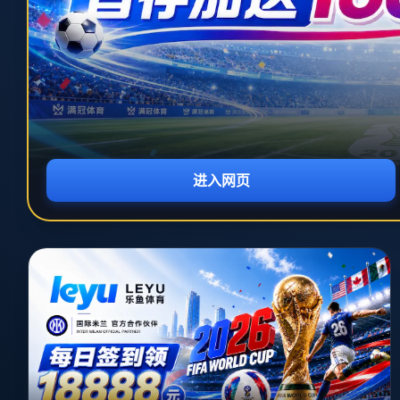
你当前位置：
首页
>
新闻中心
回顧馬奎爾在曼聯
**回顧馬奎爾在曼聯輝煌時刻：隊長、鐵人、標王、笑
在當今足球界，成功和挑戰常常並駕齊驅，球員生涯也