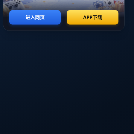
值自然提升到了新的高度。他的體格、空中能力以及在後
，甚至被任命為曼聯的**隊長**。這一任命標誌著他在
對手攻擊曼聯防線的突破口，招致了一些球迷和媒體的
在此過程中從未輕言放棄，他作為球隊的**鐵人**，一
樣巨大。作為隊長，他扮演著溝通者和橋樑的角色，確
方面常常被忽視，但卻是球隊長遠發展中不可或缺的因
球破門成功幫助曼聯鎖定勝局，這一進球不僅值得慶
人**和被誤解的“**笑柄**”，他在不斷成長和適應