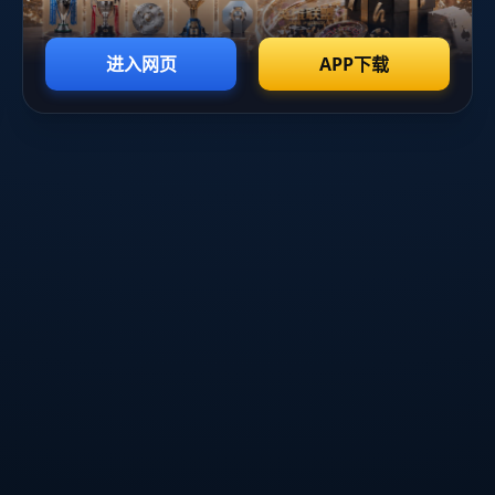
話題。那麼，如何全面評價這位曾被寄予厚望的中衛呢？
，成為當時全球最貴的後衛。這一驚人的轉會費讓人們對他的期望
流砥柱。在他效力初期，他憑藉穩定的表現贏得了眾多球迷的支持
下來的賽季中經歷了起伏。他的速度不足和轉身相對緩慢成為了
讓他背上了“**笑柄**”的名號。然而，值得注意的是，馬奎爾
限於場上的技術能力。許多人並不知道，他在更衣室的影響力同
，他的敬業精神和專業態度在年輕一代球員中樹立了榜樣。這一
疑是他的亮點。在一次對陣切爾西的比賽中，他用一記關鍵的頭
和影響力。
的旅程，充滿挑戰但也不乏值得稱道的時刻。作為**標王、隊長、鐵
多的是心靈的考驗。